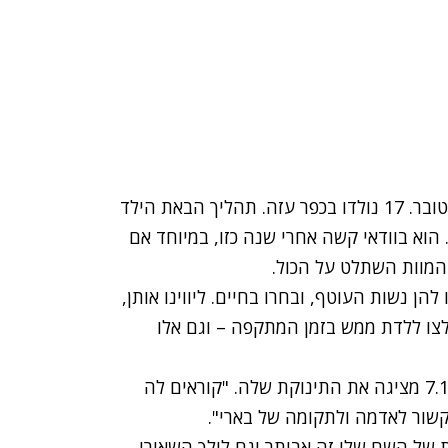
20 ילדים וילדות נולדו בקיבוץ בארי אחרי 7 באוקטובר. 17 נולדו בכפר עזה. תהליך הבאת הילד
 הוא בוודאי קשה אחרי שנה כזו, במיוחד אם
המוות השתלט על הכול.
להן נשות העוטף, ובחרו בחיים. ליווינו אותן,
לצו ללדת ממש בזמן המתקפה – וגם אלו
שחר אורי גלברד מבארי, שנכנסה להיריון אחרי 7.10 מציגה את התינוקת שלה. "קוראים לה
קשור לאדמה ולתקומה של בארי".
ת של השם שלו זה אביתר וגם לילך השאירו