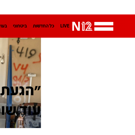
LIVE
כל החדשות
ביטחוני
בעו
LifeStyle
מדיני
בארץ
פלילי
הפודקאסטים
נוסבאום מקליד
TA
עוד שו