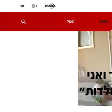
תרבות
הכול
ת
מדע וסביבה
מ"ד ואני
לדות"