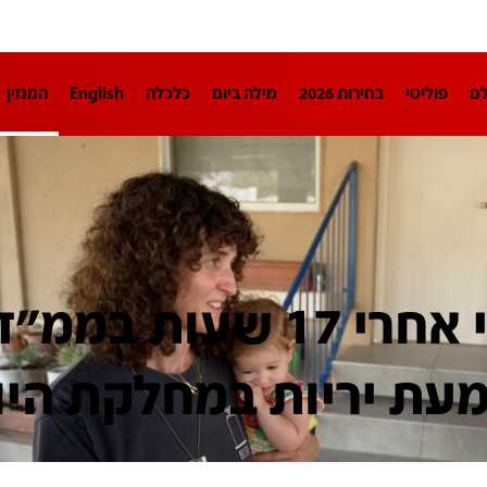
לם
פוליטי
בחירות 2026
מילה ביום
כלכלה
English
המגזין
חינוך
צרכנות
עיצוב ונדל"ן
TECH12
ספורט
פרשנות
בריאו
DA
תוכניות
דרושים חדשות 12
business
"הגעתי אחרי 17 שעות במ
מעת יריות במחלקת היו