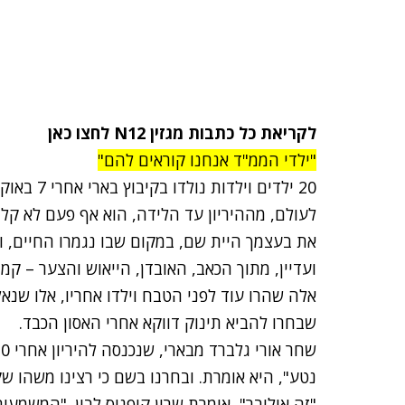
לקריאת כל כתבות מגזין N12 לחצו כאן
"ילדי הממ"ד אנחנו קוראים להם"
לעולם, מההיריון עד הלידה, הוא אף פעם לא קל.
את בעצמך היית שם, במקום שבו נגמרו החיים, ו
ועדיין, מתוך הכאב, האובדן, הייאוש והצער – קמו 
אלה שהרו עוד לפני הטבח וילדו אחריו, אלו שנא
שבחרו להביא תינוק דווקא אחרי האסון הכבד.
נטע", היא אומרת. ובחרנו בשם כי רצינו משהו ש
"זה אוליבר", אומרת שרון קיפניס לבון. "המשמעו