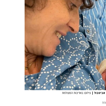
 אביטבול
|
צילום: באדיבות המצולמת
מת