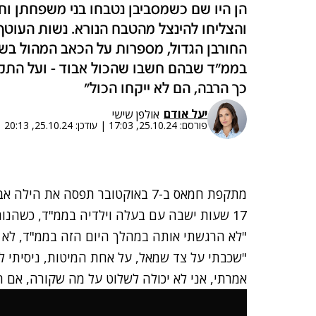
הן היו שם כשמסביבן נטבחו בני משפחתן וחבר
והצליחו להינצל מהטבח הנורא. נשות העוטף
בממ"ד שבהם חשבו שהכול אבוד - ועל התקווה:
כך הרבה, הם לא ייקחו הכול"
יעל אודם
אולפן שישי
פורסם:
25.10.24, 17:03
|
עודכן:
25.10.24, 20:13
מתקפת חמאס ב-7 באוקטובר תפסה את
17 שעות ישבה עם בעלה וילדיה בממ"ד, כשהנורא מכול מאיים להגיע גם אליהם.
"לא הרגשתי אותה במהלך היום הזה בממ"ד, לא 
"שכבתי על צד שמאל, על אחת המיטות, ניסיתי ל
אמרתי, אני לא יכולה לשלוט על מה שקורה, אם הם 