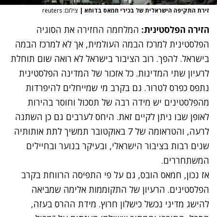
זירת התקיפה הישראלית של בכירי חמאס בדוחא
|
צילום: reuters
הזירה הפלסטינית:
המלחמה החזירה את הסוגיה
הפלסטינית למרכז הבמה העולמית, אך לא למרכז הבמה
בישראל. להפך. רוב הציבור בישראל לא רואה שום תוחלת
לרעיון שתי המדינות. כל אזכור של המדינה הפלסטינית
נתפס כפרס לטרור. גם בקרב מי שמייחלים להיפרדות
מהפלסטינים יש מידה רבה של תסכול וחוסר בהירות
לאופן שבו ניתן לקיים זאת. היחס לערבים גם כן השתנה
לרעה, והטראומה של 7 באוקטובר תמשיך לתת אותותיה
שנים רבות בציבור הישראלי, ובעיקר בנוער ובחיילים
המשתחררים.
אז נכון, חמאס הובס, גם על פי התפיסה הרווחת בקרב
הפלסטינים. הרעיון של התקוממות אלימה שמביאה
להישג מדיני נכשל כישלון חרוץ. מידת ההרס בעזה,