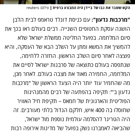
הקש ששבר את גבו של ביידן היה המבצע ברפיח
|
צילום: reuters
"מרכבות גדעון":
עם כניסת דונלד טראמפ לבית הלבן
הושגה עסקת החטופים השנייה. רבים בעולם ראו בכך את
סיום המלחמה. בפועל החליטה ממשלת ישראל שלא
להמשיך את המשא ומתן על השלב הבא של העסקה, והיא
פוצצה לאחר סיום השלב הראשון. החזרה ללחימה,
שנתפסה בעולם כתוצאה של סרבנות ישראל לסיים את
המלחמה, החמירה מאוד את מצבה בעולם. לאחר מכן,
מה שהחמיר עוד יותר היה הצעד הראשון של "מרכבות
גדעון ב'": תקיפה בהפתעה של רבים מהמנהיגות
הפוליטית והארגונית של חמאס – תקיפת חיל האוויר
שחוסלו בה 400 איש, חלקם הגדול בלתי מעורבים. זה
היה הטריגר להסלמה עולמית נוספת מול ישראל,
שהביאה לאמברגו נשק בפועל של מדינות אירופה רבות