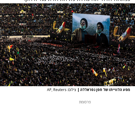
מסע הלווייתו של חסן נסראללה
|
צילום: AP, Reuters
פרסומת