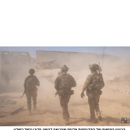
הרעיון החמאסי של התקוממות אלימה שמביאה להישג מדיני נכשל כישלון