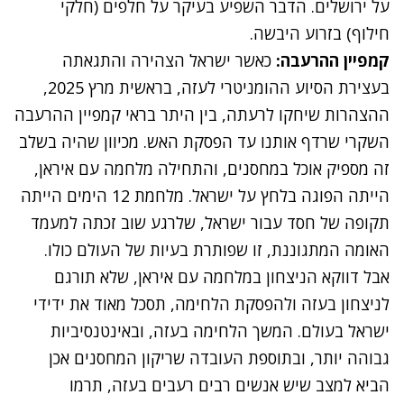
על ירושלים. הדבר השפיע בעיקר על חלפים (חלקי
חילוף) בזרוע היבשה.
קמפיין ההרעבה:
כאשר ישראל הצהירה והתגאתה
בעצירת הסיוע ההומניטרי לעזה, בראשית מרץ 2025,
ההצהרות שיחקו לרעתה, בין היתר בראי קמפיין ההרעבה
השקרי שרדף אותנו עד הפסקת האש. מכיוון שהיה בשלב
זה מספיק אוכל במחסנים, והתחילה מלחמה עם איראן,
הייתה הפוגה בלחץ על ישראל. מלחמת 12 הימים הייתה
תקופה של חסד עבור ישראל, שלרגע שוב זכתה למעמד
האומה המתגוננת, זו שפותרת בעיות של העולם כולו.
אבל דווקא הניצחון במלחמה עם איראן, שלא תורגם
לניצחון בעזה ולהפסקת הלחימה, תסכל מאוד את ידידי
ישראל בעולם. המשך הלחימה בעזה, ובאינטנסיביות
גבוהה יותר, ובתוספת העובדה שריקון המחסנים אכן
הביא למצב שיש אנשים רבים רעבים בעזה, תרמו