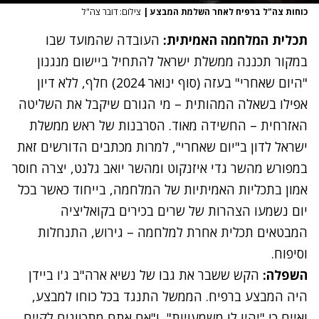
כוחות צה"ל ברפיח לאחר השלמת המבצע
|
צילום: דובר צה"ל
תכלית המלחמה האמיתית:
העובדה שהמועד שבו
במקור תכננה ממשלת ישראל להתחיל ביישום מנגנון
"היום שאחרי" בעזה (סוף ינואר 2024) חלף, ללא דיון
אפילו בשאלה המהותית – מי הגורם שיקבל את השליטה
האזרחית – החשידה מאוד. הסרבנות של ראש ממשלת
ישראל לדון ב"יום שאחרי", למרות מכתבים הדורשים זאת
במפורש מהשר גדי איזנקוט ומהשר יואב גלנט, יצרה חוסר
אמון בתכליות האמיתיות של המלחמה, בייחוד כאשר בכל
יום נשמעו הצהרות של שרים בכירים בקואליציה
המבטאים תכלית אחרת למלחמה – גירוש, התנחלות
וסיפוח.
השפלה:
הקש ששבר את גבו של נשיא ארה"ב ג'ו ביידן
היה המבצע ברפיח. הממשל התנגד בכל כוחו למבצע,
ואיים כי "יהיו לו משמעויות", ו"אם אתם מתכוונים לקיים