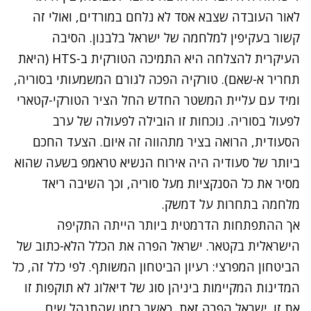
לאור העובדה שצבא אסד לא נלחם במורדים, ואולי זה
קשור בעקיפין למלחמה של ישראל בלבנון. הסיבה
העיקרית להצלחה היא התמיכה הטורקית ב-HTS (היאת
תחריר א-שאם). טורקיה הפכה לגורם המשמעותי בסוריה,
ומיד עם עליית המשטר החדש החל הציר הטורקי-קטארי
לפעול בסוריה. נוכחות זו הובילה לפעולה של ערב
הסעודית, הרואה בציר מתהווה זה איום. הצעד החכם
ביותר של סעודיה היה אירוח הנשיא טראמפ בשעה שהוא
מסיר את כל הסנקציות מעל סוריה, וכך השיבה ריאד
מלחמה בתחרות על דמשק.
אך ההתפתחות הדרמטית ביותר הייתה התקיפה
הישראלית בקטאר. ישראל הפרה את הכלל הלא-כתוב של
הביטחון המפרצי: רעיון הביטחון המשותף. לפי כלל זה, כל
המדינות המקיימות ביניהן סוג של דיאלוג לא תוקפות זו
את זו. ישראל הפרה זאת, כאשר בזמן שהתנהל שיח