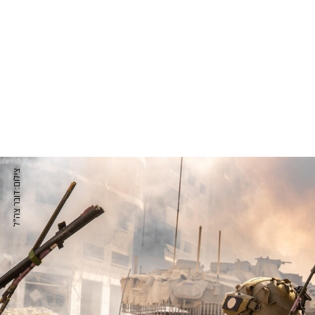
צילום: דובר צה"ל