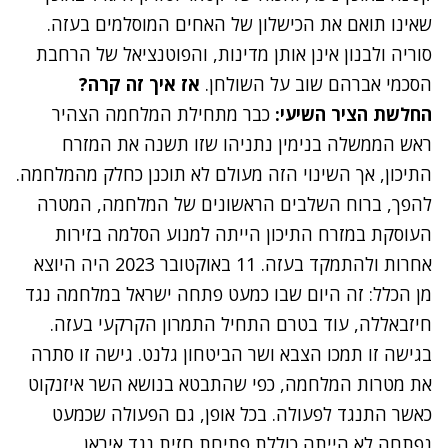
שאינו תואם את הכישלון של האחים המוסלמים בעזה.
סוריה ולבנון אינן אותן מדינות, והפוטנציאל של הרחבת
הסכמי אברהם שוב על השולחן.
אז איך זה קרה?
החלשת הציר השיעי:
כבר מתחילת המלחמה הצהיר
ראש הממשלה בנימין נתניהו שזו תשנה את המזרח
התיכון, אך השינוי הזה מעולם לא תוכנן כחלק מהמלחמה.
להפך, ברוח השלבים הראשונים של המלחמה, המטרה
העוסקת במזרח התיכון הייתה למנוע הסלמה בזירות
אחרות ולהתמקד בעזה. 11 באוקטובר 2023 היה היוצא
מן הכלל: זה היום שבו כמעט פתחה ישראל במלחמה נגד
חיזבאללה, עוד בטרם התחיל התמרון הקרקעי בעזה.
בגישה זו תמכו הצבא ושר הביטחון גלנט. גישה זו סתרה
את מטרות המלחמה, כפי שהתבטא בנושא השר איזנקוט
כאשר התנגד לפעולה. בכל אופן, גם הפעולה שכמעט
נפתחה לא הייתה כוללת פתיחת חזית נגד איראן.