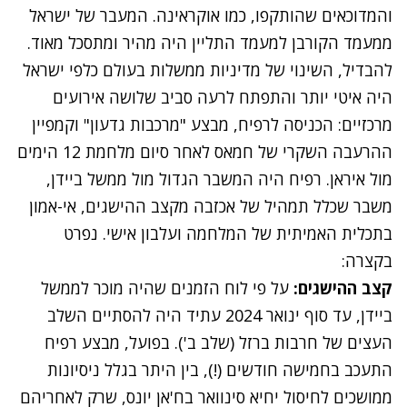
והמדוכאים שהותקפו, כמו אוקראינה. המעבר של ישראל
ממעמד הקורבן למעמד התליין היה מהיר ומתסכל מאוד.
להבדיל, השינוי של מדיניות ממשלות בעולם כלפי ישראל
היה איטי יותר והתפתח לרעה סביב שלושה אירועים
מרכזיים: הכניסה לרפיח, מבצע "מרכבות גדעון" וקמפיין
ההרעבה השקרי של חמאס לאחר סיום מלחמת 12 הימים
מול איראן. רפיח היה המשבר הגדול מול ממשל ביידן,
משבר שכלל תמהיל של אכזבה מקצב ההישגים, אי-אמון
בתכלית האמיתית של המלחמה ועלבון אישי. נפרט
בקצרה:
קצב ההישגים:
על פי לוח הזמנים שהיה מוכר לממשל
ביידן, עד סוף ינואר 2024 עתיד היה להסתיים השלב
העצים של חרבות ברזל (שלב ב'). בפועל, מבצע רפיח
התעכב בחמישה חודשים (!), בין היתר בגלל ניסיונות
ממושכים לחיסול יחיא סינוואר בח'אן יונס, שרק לאחריהם