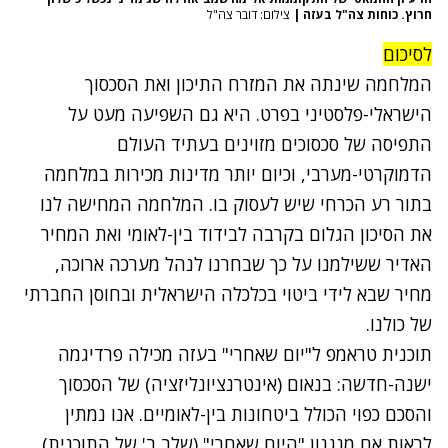
חרוץ. כוחות צה"ל בעזה
|
צילום: דובר צה"ל
לסיכום
המלחמה שינתה את המזרח התיכון ואת הסכסוך
הישראלי-פלסטיני בפרט. היא גם השפיעה מעט על
התפיסה של סכסוכים מזוינים בעתיד העולם
הדמוקרטי-מערבי, וכיום יותר מדינות מכירות במלחמה
בתור רע הכרחי שיש לעסוק בו. המלחמה המחישה לנו
את הסיכון הגלום בקרבה לבידוד בין-לאומי ואת המחיר
האדיר ששילמנו על כך שבחרנו לנהל מערכה ארוכה,
מחיר שבא לידי ביטוי בכלכלה הישראלית ובחוסן החברתי
של כולנו.
תוכנית טראמפ ל"יום שאחרי" בעזה מכילה פרדיגמה
ישנה-חדשה: בנאום (אינטרנציונליזציה) של הסכסוך
והסכם כפוי הכולל ביטחונות בין-לאומיים. אנו נמתין
לראות אם מנגנון "היום שאחרי" (שלב ב' של התוכנית)