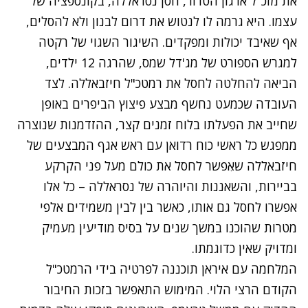
את מזכ"ל ארגון הטרור, חסן נסראללה, בקונספציה של
עצמו. היא גרמה לו לנטוש את דרום לבנון ולא להסלים,
אף שאיבד יכולות ומפקדים. השיגור השגוי של רקטה
למגרש הספורט של מג'דל שמס, שהרגה 12 ילדים,
הביאה להחלטה לחסל את רמטכ"ל חיזבאללה. לצד
העובדה שכמעט נחשף מבצע פיצוץ הביפרים באופן
שחייב את הפעלתו בלוח זמנים קצר, ההזדמנות שנוצרה
ממפגש כל ראשי כוח רדואן עם ראש אגף המבצעים של
חיזבאללה שאִפשר לחסל את כולם מעל פני הקרקע
בביירות, והשאננות והיוהרה של נסראללה – כל אלו
אפשרו לחסל גם אותו, כאשר בין לבין משמידים אלפי
מטרות שהוכנו במשך שנים על בסיס מודיעין מעמיק
ומדויק שאין כדוגמתו.
המלחמה עם איראן תוכננה לפרטיה בידי הרמטכ"ל
הקודם הרצי הלוי. המימוש התאפשר בזכות החיבור