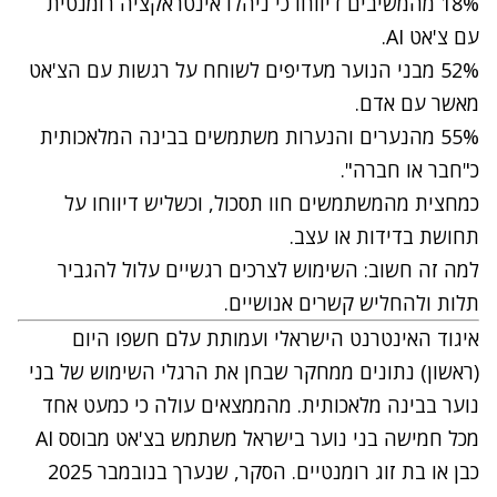
18% מהמשיבים דיווחו כי ניהלו אינטראקציה רומנטית
עם צ'אט AI.
52% מבני הנוער מעדיפים לשוחח על רגשות עם הצ'אט
מאשר עם אדם.
55% מהנערים והנערות משתמשים בבינה המלאכותית
כ"חבר או חברה".
כמחצית מהמשתמשים חוו תסכול, וכשליש דיווחו על
תחושת בדידות או עצב.
למה זה חשוב: השימוש לצרכים רגשיים עלול להגביר
תלות ולהחליש קשרים אנושיים.
איגוד האינטרנט הישראלי ועמותת עלם חשפו היום
(ראשון) נתונים ממחקר שבחן את הרגלי השימוש של בני
נוער בבינה מלאכותית. מהממצאים עולה כי כמעט אחד
מכל חמישה בני נוער בישראל משתמש בצ'אט מבוסס AI
כבן או בת זוג רומנטיים. הסקר, שנערך בנובמבר 2025