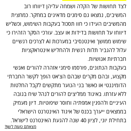
לצד תחושות של הקלה ושמחה עליהן דיווחו רוב
המשיבים, נמצאו גם סימנים מדאיגים במחקר. כמחצית
מהמשיבים העידו כי חוו תסכול בעקבות השימוש, וכשליש
דיווחו על תחושות בדידות או עצב. עורכי הסקר הזהירו כי
שימוש ממושך ואינטנסיבי במערכות AI לצרכים רגשיים
עלול להגביר תלות רגשית ולהחליש אינטראקציות
חברתיות אנושיות.
בעקבות הנתונים, פורסמו סימני אזהרה להורים ואנשי
מקצוע, ובהם מקרים שבהם הצ'אט הופך לקשר החברתי
הדומיננטי או כאשר בני הנוער מתקשים לקבל החלטות
ללא עזרתו. באיגוד ממליצים להורים לנהל שיח בגובה
העיניים ולהפגין אמפתיה וחוסר שיפוטיות. דיון מעמיק
בממצאים ייערך בכנס של איגוד האינטרנט הישראלי
בתחילת יוני, לציון 40 שנה להגעת האינטרנט לישראל.
מצאתם טעות לשון?