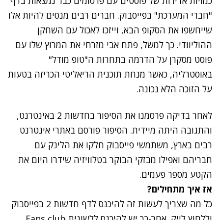
כמויות אדירות של פוסטים עם פרסומים כבר נמצאות בדף
"חברי המערכת" בפייסבוק. חברים רבים מנסים להיות אלו
שייחשפו את הסקופ הבא, וייזכו לאכול עם השחקן
ההוליוודי. כך למשל, פתח אבי מזרחי את המרוץ שלו עם
פוסט מסקרן על
הדרמה בתחרות ה"טופ מודל"
באוסטרליה
, כאשר מנחת תוכנית הריאליטי הכריזה בטעות
על הזוכה הלא נכונה.
לאחר בדיקה פרסמנו את הסיפור בחדשות 2 באינטרנט,
והתגובה היתה מיידית. הסיפור פורסם באתרי אינטרנט
רבים בארץ, משתמשי פייסבוק חלקו את הלינק עם
חבריהם ואפילו מבזקי הבוקר בטלוויזיה שידרו היום את
הקטע מספר פעמים.
אז איך מתחילים?
כל מה שצריך לעשות זה להיכנס לדף
חדשות 2 בפייסבוק
וללחוץ לייק. אחר-כך יש להיכנס ללשונית Fans club,