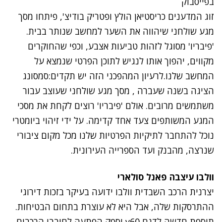
בפייסבוק
זוג המדענים כריסטיאן הולץ ופטריק בודיצ', פיתחו מסך
מגע שולחני שיהווה את השער למחשב שנותר בבית.
'פיבריו' מסוגל לזהות טביעות אצבע, וכפי שהחוקרים
מקווים, יהפוך אותו לנגיש לתוכן הפרטי שנמצא על
המחשב שלנו.לרעיון המהפכני הזה יש תקדים:סמסונג
הציגה בשנה שעברה , מסך מגע שולחני שעוצב עבור
משתמשים מרובים. אולם 'פיבריו' רוצים לקחת את מסכי
המגע המשותפים צעד אחד קדימה. על ידי זיהוי ביומטרי
נוכל להתחבר לתיקיות הפרטיות שלנו מכל מקום ציבורי
שנרצה, מהבנק ועד הספרייה העירונית.
וולבו עיצבה פאנל סולארי
יצרנית הרכב השבדית וולבו ידועה בעיקר בזכות דירוגי
ההתרסקות שלה, אבל היא לא עוצרת בתחום הבטיחות.
תוספת חדשה לדגם v60 יספק הפתעה לחובבי הרכבים