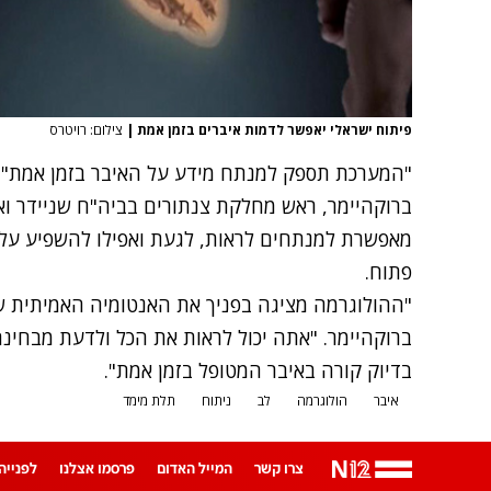
פיתוח ישראלי יאפשר לדמות איברים בזמן אמת
|
צילום: רויטרס
"המערכת תספק למנתח מידע על האיבר בזמן אמת", א
ברוקהיימר, ראש מחלקת צנתורים בביה"ח שניידר וא
מאפשרת למנתחים לראות, לגעת ואפילו להשפיע על 
פתוח.
"ההולוגרמה מציגה בפניך את האנטומיה האמיתית ש
ברוקהיימר. "אתה יכול לראות את הכל ולדעת מבחינה
בדיוק קורה באיבר המטופל בזמן אמת".
איבר
הולוגרמה
לב
ניתוח
תלת מימד
צרו קשר
המייל האדום
פרסמו אצלנו
לפנייה ב-App