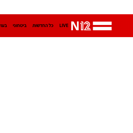
LIVE
כל החדשות
ביטחוני
בעו
LifeStyle
מדיני
בארץ
פלילי
הפודקאסטים
נוסבאום מקליד
TA