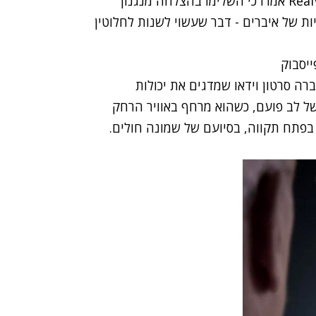
הרפואה הפנימית. אנשי חברת RealView Imaging LTD אמרו כי השלימו בהצלחה מנגנון
של איברים - דבר שעשוי לשנות לחלוטין
ה סרטון וידאו שמדגים את יכולות
של לב פועם, כשהוא מרחף באוויר הרחק
בפתח תקווה, בסיועם של שמונה חולים.