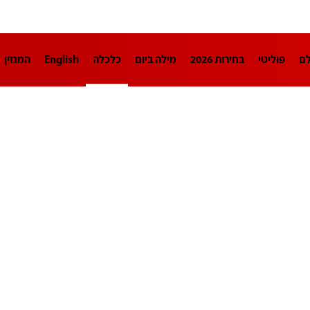
לם
פוליטי
בחירות 2026
מילה ביום
כלכלה
English
המגזין
חינוך
צרכנות
עיצוב ונדל"ן
TECH12
ספורט
פרשנות
בריאו
DA
תוכניות
דרושים חדשות 12
business