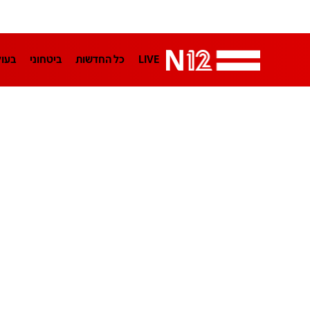
LIVE
כל החדשות
ביטחוני
בעו
LifeStyle
מדיני
בארץ
פלילי
הפודקאסטים
נוסבאום מקליד
TA