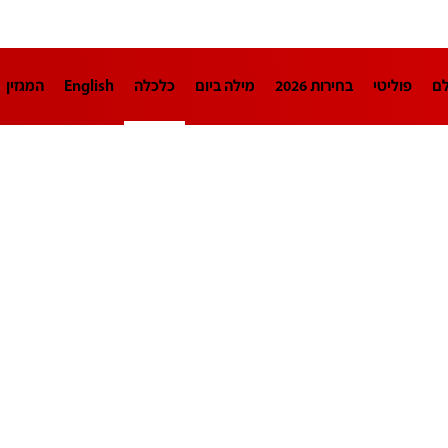
לם
פוליטי
בחירות 2026
מילה ביום
כלכלה
English
המגזין
חינוך
צרכנות
עיצוב ונדל"ן
TECH12
ספורט
פרשנות
בריאו
DA
תוכניות
דרושים חדשות 12
business