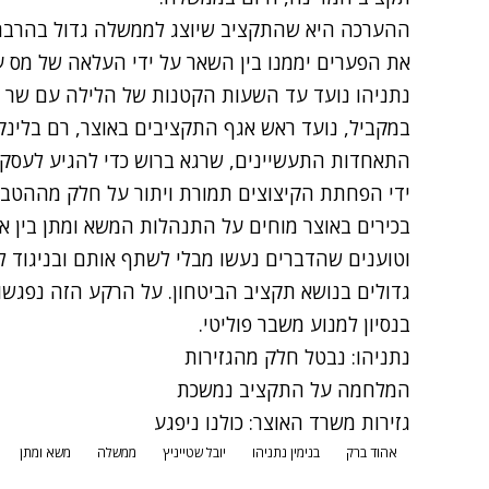
ההערכה היא שהתקציב שיוצג לממשלה גדול בהרבה 
את הפערים יממנו בין השאר על ידי העלאה של מס 
נתניהו נועד עד השעות הקטנות של הלילה עם שר הא
במקביל, נועד ראש אגף התקציבים באוצר, רם בלינקו
התאחדות התעשיינים, שרגא ברוש כדי להגיע לעס
ידי הפחתת הקיצוצים תמורת ויתור על חלק מההטבו
בכירים באוצר מוחים על התנהלות המשא ומתן בין
וטוענים שהדברים נעשו מבלי לשתף אותם ובניגוד ל
גדולים בנושא תקציב הביטחון. על הרקע הזה נפגש
בנסיון למנוע משבר פוליטי.
נתניהו: נבטל חלק מהגזירות
המלחמה על התקציב נמשכת
גזירות משרד האוצר: כולנו ניפגע
אהוד ברק
בנימין נתניהו
יובל שטייניץ
ממשלה
משא ומתן