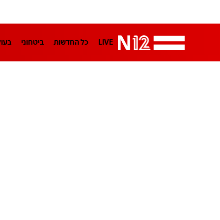
LIVE
כל החדשות
ביטחוני
בעו
LifeStyle
מדיני
בארץ
פלילי
הפודקאסטים
נוסבאום מקליד
TA