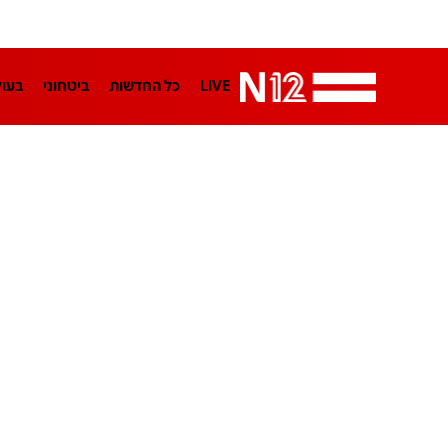
LIVE
כל החדשות
ביטחוני
בעו
LifeStyle
מדיני
בארץ
פלילי
הפודקאסטים
נוסבאום מקליד
TA