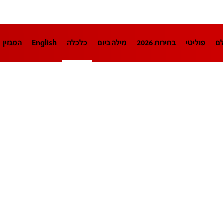
לם
פוליטי
בחירות 2026
מילה ביום
כלכלה
English
המגזין
חינוך
צרכנות
עיצוב ונדל"ן
TECH12
ספורט
פרשנות
בריאו
DA
תוכניות
דרושים חדשות 12
business