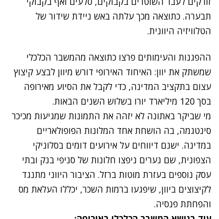
זורקים לעבר השוטרים בקבוקים, סלעים ואף בקבוקי
תבערה. כתוצאה מכך עלתה באש ניידת שידור של
הטלוויזיה היוונית.
נתקלנו בבעיה
ההפגנות והעימותים פרצו כתוצאה מהמשבר הכלכלי
נסה שוב
שמשתק את יוון: האיחוד האירופי דורש מיוון לבצע קיצוץ
עצום בתקציב המדינה, כדי לקבל את הסיוע מאירופה
בסך 120 מיליארד יורו בשלוש השנים הבאות.
מי שביקר באתונה לא יזהה את התמונות שמגיעות מכיכר
סינטגמה, בה הושחת אחד המלונות הפופולאריים
במדינה. ישנם דיווחים על אירועים דומים בסלוניקי
הצפונית, שם נערים ניפצו חלונות של סניפי בנק ובתי
עסק נוספים בעזרת מוטות ברזל. הציבור היווני מתנגד
לקיצוצים ביוון, שיפגעו ברמות השכר, יכללו העלאת מס
והפחתת פנסיה.
עוד בנושא המשבר הכלכלי באירופה: