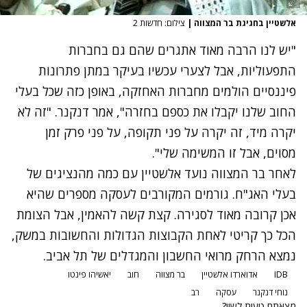
אלשטיין בחגיגת בר המצווה
|
צילום: חדשות 2
"יש לנו הרבה מאוד אתגרים שהם גם בחברות
התפעוליות, אבל לצערי עכשיו בעיקר במתן פתרונות
פיננסיים הולמים מחברות האחזקה, באופן כזה שכל בעלי
החוב שלנו יקבלו את כספם בחזרה", אמר דנקנר. "זה לא
יקרה מיד, זה יקרה על פני תקופה, על פני פרק זמן
מסוים, אבל זו המשימה שלי".
לאחר בר המצווה נועד אלשטיין עם כמה מהנציגים של
בעלי האג"ח. גורמים המקורבים לעסקה מספרים שהיא
אכן קרובה מאוד לסגירה. קצת קשה להאמין, אבל הצומת
הכל כך קריטי לאחת הקבוצות הגדולות והחשובות במשק,
נמצא הרחק מרואי החשבון והמגדלים של תל אביב.
IDB
אדוארדו אלשטיין
בר מצווה
חוב
יאשיהו פינטו
נוחי דנקנר
עסקה
רב
מצאתם טעות לשון?