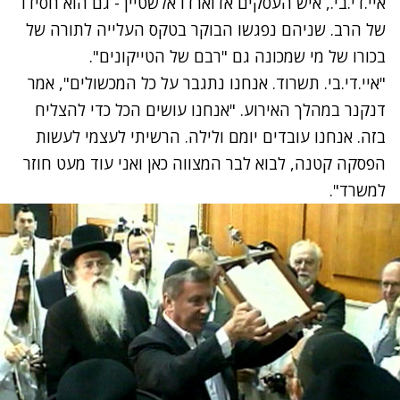
איי.די.בי., איש העסקים אדוארדו אלשטיין - גם הוא חסידו
של הרב. שניהם נפגשו הבוקר בטקס העלייה לתורה של
בכורו של מי שמכונה גם "רבם של הטייקונים".
"איי.די.בי. תשרוד. אנחנו נתגבר על כל המכשולים", אמר
דנקנר במהלך האירוע. "אנחנו עושים הכל כדי להצליח
בזה. אנחנו עובדים יומם ולילה. הרשיתי לעצמי לעשות
הפסקה קטנה, לבוא לבר המצווה כאן ואני עוד מעט חוזר
למשרד".