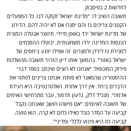
לחדשות 2 בפיסבוק
תשובה השיב לו: "מדינת ישראל זקוקה לגז. כל המפעלים
הקטנים צריכים גז והם יסגרו אם לא יהיה להם. הדירוג
של מדינת ישראל ירד באופן מיידי. תיווצר אבטלה המונית.
הכנסות המדינה ירדו משמעותית, יבוטלו ההסכמים
למכירת גז לירדן ולמצרים. זה אפילו יפגע ביחסים של
ישראל באזור". בהמשך אותו דיון הזהיר תשובה מהשלכות
פירוק המונופול: "אנחנו לא רוצים שיכתב בספר דברי
ההיסטוריה שהמאגר לא פותח. אנחנו צריכים לפתור את
הדברים ביחד. אין דרך אחרת. האלטרנטיבה היא רעידת
אדמה". מנכ"ל דלק, גדעון תדמור, עבר מתרחישי האימים
של תשובה לאיומים: "אם מישהו חושב שאנחנו נקבל
קביעה על הסדר כובל כאילו כלום לא קרה, הוא טועה.
קביעה כזו היא פיגוע כלכלי ומדיני".