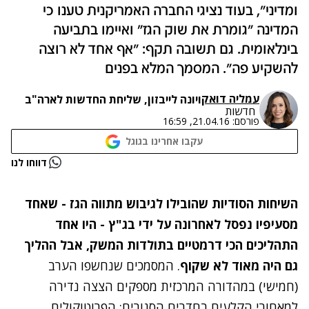
ומדיני", בעוד נציגי החברה האמריקנית טענו כי
המדינה "גומרת את שוק הגז" ואיימו בתביעה
בינלאומית. גם תשובה תקף: "אף אחד לא רוצה
להשקיע פה". המסמך המלא בפנים
עמליה דואק
ו
יונה לייבזון, שליחת החדשות לארה"ב
חדשות
פורסם:
21.04.16, 16:59
עקבו אחרינו בגוגל
נתקלנו בבעיה
דווחו לנו
נסה שוב
השיחות הסודיות שהובילו לגיבוש מתווה הגז - שאחד
מסעיפיו נפסל לאחרונה על ידי בג"ץ - היו אחד
התהליכים הכי דרמטיים בתולדות המשק, אבל ההליך
גם היה מאוד לא שקוף
. המסמכים שנחשפו הערב
(חמישי) במהדורה המרכזית מספקים הצצה נדירה
למאחורי הקלעים בחדרים הסגורים: הפרוטוקולים