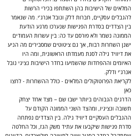
המלאים של הישיבות בהן השתתפו בכירי הרשות
להגבלים עסקיים, חברות דלק ונובל אנרג'י. מה שנאמר
בין הצדדים בסדרת הפגישות שנערכו מרגע הודעת
הממונה נשמר ולא פורסם עד כה: בין עשרות העמודים
ישנן השחרות רבות, אך גם ציטוטים שמסבירים מה הניע
את דיוויד גילה לסגת מעמדתו הראשונית, ומה היו
האיומים וההפחדות שהשמיעו בחדר הישיבות נציגי נובל
אנרג'י ודלק.
לקריאת הפרוטוקולים המלאים - כולל ההשחרות - לחצו
כאן
הדרגים הגבוהים ביותר ישבו שם – מצד אחד יצחק
תשובה ונציגיו, ומהצד השני הממונה הקודם על
ההגבלים העסקיים דיוויד גילה. בין הצדדים נפתחה
סדרת פגישות שיקבעו את עתיד משק הגז, וכל החלטה
שתתקבל בחדר הסגור שווה לתשובה מיליארדים. הדיונים