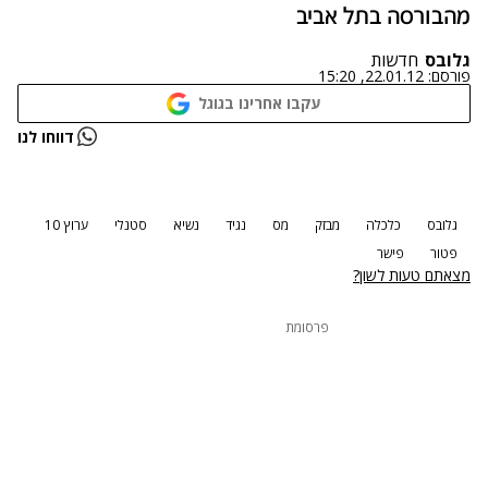
מהבורסה בתל אביב
גלובס
חדשות
פורסם:
22.01.12, 15:20
עקבו אחרינו בגוגל
נתקלנו בבעיה
דווחו לנו
נסה שוב
גלובס
כלכלה
מבזק
מס
נגיד
נשיא
סטנלי
ערוץ 10
פטור
פישר
מצאתם טעות לשון?
פרסומת