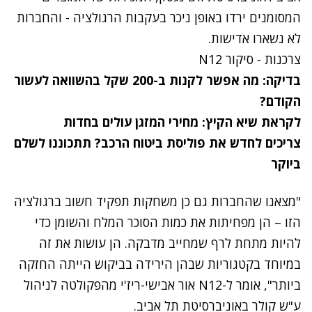
המסומנים ירדו באופן ניכר בעקבות הרגולציה - והחברות
לא נשארו אדישות.
צרכנות - סיקור N12
בדיקה: מה אפשר לקנות ב-200 שקל בהשוואה לעשור
הקודם?
לקראת שיא הקיץ: מחירי המזגן עולים בחדות
צריכים לחדש את פוליסת ביטוח הרכב? תתכוננו לשלם
ביוקר
"מצאנו שהחברות גם כן משחקות תפקיד חשוב ברגולציה
הזו – הן מפחיתות את כמות הסוכר המלח והשומן כדי
להיות מתחת לרף שמחייב מדבקה. הן עושות את זה
במיוחד בקטגוריות שבהן הירידה בביקוש הייתה החזקה
ביותר", אומר ל-
N12
אור אבישי-ריז'י מהפקולטה לניהול
ע"ש קולר באוניברסיטת תל אביב.