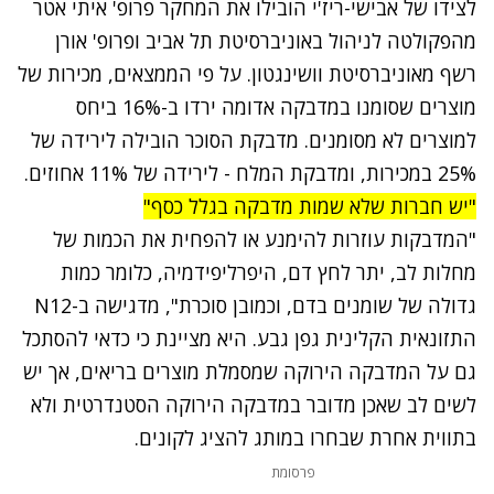
לצידו של אבישי-ריז'י הובילו את המחקר פרופ' איתי אטר
מהפקולטה לניהול באוניברסיטת תל אביב ופרופ' אורן
רשף מאוניברסיטת וושינגטון. על פי הממצאים, מכירות של
מוצרים שסומנו במדבקה אדומה ירדו ב-16% ביחס
למוצרים לא מסומנים
.
מדבקת הסוכר הובילה לירידה של
25% במכירות, ומדבקת המלח - לירידה של 11% אחוזים
.
"יש חברות שלא שמות מדבקה בגלל כסף"
"המדבקות עוזרות להימנע או להפחית את הכמות של
מחלות לב, יתר לחץ דם, היפרליפידמיה, כלומר כמות
גדולה של שומנים בדם, וכמובן סוכרת", מדגישה ב-
N12
התזונאית הקלינית גפן גבע. היא מציינת כי כדאי להסתכל
גם על המדבקה הירוקה שמסמלת מוצרים בריאים, אך יש
לשים לב שאכן מדובר במדבקה הירוקה הסטנדרטית ולא
בתווית אחרת שבחרו במותג להציג לקונים.
פרסומת