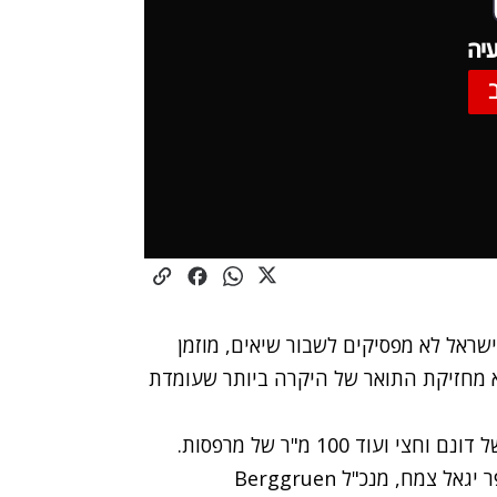
יה
שראל לא מפסיקים לשבור שיאים, מוזמן
 מחזיקת התואר של היקרה ביותר שעומדת
"המחיר שלה הוא כ-170 מיליון שקל. מדובר בדירה של דונם וחצי ועוד 100 מ"ר של מרפסות.
המחיר למ"ר בסביבות כ-100 אלף שקלים למ"ר", סיפר יגאל צמח, מנכ"ל Berggruen