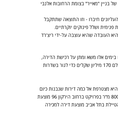
יזמות של בניין "מאייר" בצומת הרחובות אלנבי
העליונים חיברו - וזו התוצאה שתתקבל
, ג'קוזי, מעלית פנימית ושלל פינוקים יוקרתיים.
יא העובדה שהיא עוצבה על-ידי ריצ'רד
 בימים אלו משא ומתן על רכישת הדירה,
ובעוד שלוש שנים - כשהיא תהיה מוכנה - נדע מי שילם 170 מיליון שקלים כדי לגור בשדרות
יא מצטרפת אל כמה דירות שנבנות כיום
ברחבי תל אביב, וגם הן לא ממש זולות: דירה בגודל 800 מ"ר בפרויקט ברחוב הירקון 96 מוצעת
רת 120 מיליון שקלים. בפרויקט C1 על הטיילת בתל אביב מוצעת דירה למכירה