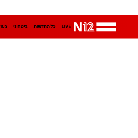
LIVE
כל החדשות
ביטחוני
בעו
LifeStyle
מדיני
בארץ
פלילי
הפודקאסטים
נוסבאום מקליד
TA