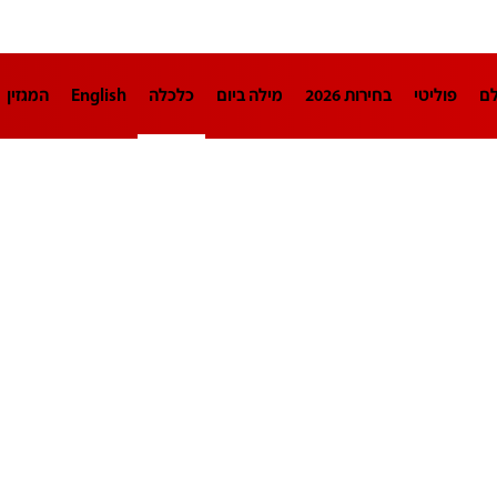
לם
פוליטי
בחירות 2026
מילה ביום
כלכלה
English
המגזין
חינוך
צרכנות
עיצוב ונדל"ן
TECH12
ספורט
פרשנות
בריאו
DA
תוכניות
דרושים חדשות 12
business