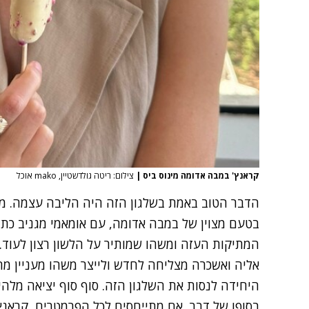
קראנץ' במבה אדומה מינוס ביס
|
צילום: ריטה גולדשטיין, mako אוכל
הדבר הטוב באמת בשלגון הזה היה הליבה עצמה. מ
בטעם מצוין של במבה אדומה, עם אומאמי מגניב כת
המתיקות העזה ומשהו שמותיר על הלשון רצון לעוד
אליה ואשכרה מצליחה לחדש ולייצר משהו מעניין מחט
היחידה לנסות את השלגון הזה. סוף סוף יציאה מלהי
בסופו של דבר, אם מתייחסים לכל הפרמטרים, קראנץ