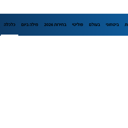
ת
ביטחוני
בעולם
פוליטי
בחירות 2026
מילה ביום
כלכלה
L
מדיני
בארץ
פלילי
חינוך
צרכנות
עיצוב ונדל"ן
TECH12
יבה
הפודקאסטים
נוסבאום מקליד
DATA
תוכניות
דרושים חדשו