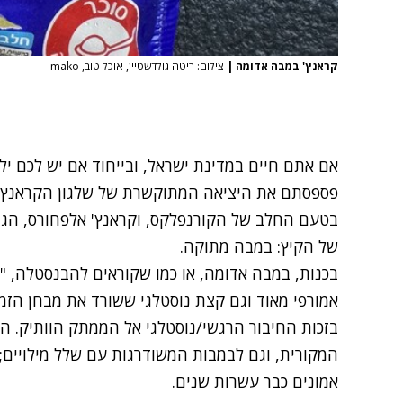
קראנץ' במבה אדומה
|
צילום: ריטה גולדשטיין, אוכל טוב, mako
אם אתם חיים במדינת ישראל, ובייחוד אם יש לכם יל
פספסתם את היציאה המתוקשרת של שלגון הקראנץ'
בטעם החלב של הקורנפלקס
, ו
קראנץ' אלפחורס
, הג
של הקיץ: במבה מתוקה.
בכנות, במבה אדומה, או כמו שקוראים להבנסטלה, 
אמורפי מאוד וגם קצת נוסטלגי ששורד את מבחן הזמן 
בזכות החיבור הרגשי/נוסטלגי אל הממתק הוותיק. ה
המקורית, וגם לבמבות המשודרגות עם שלל מילויים; ו
אמונים כבר עשרות שנים.