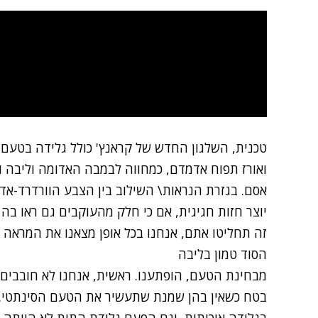
טכנית, השלגון החדש של קראנץ' כולל גלידה בטעם 
ואורז תפוח אדמדם, כמחווה לבמבה האדומה וליבה 
אסם. בגזרת הנראות\ השילוב בין הצבע הוורדרד-א
יוצר חזות חגיגית, אם כי חלק מהעוקבים גם ראו ב
זה תחליטו אתם, אנחנו בכל אופן מצאנו את המראה ש
הסוד טמון בליבה
מבחינת הטעם, הופתענו. ראשית, אנחנו לא חובבים 
בטח כשאין בהן שמנת שתעשיר את הטעם הסינתטי. ש
בגלידה איכותית, וגם הפעם גלידת התות לא הייתה 