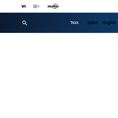
English
המגזין
הכול
ספורט
פרשנות
ת 12
business