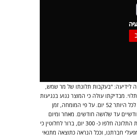
יה
ובה לידיעה: "בעקבות תלונתו של מר שמש,
וי. מבדיקתו עולה כי המוצר נגוע בנגיעות
עש הקמח ההודי אשר מחזור החיים המלא שלו הינו לכל היותר 52 יום. על פי המומחה, זמן
דשיים עד שלושה חודשים. מאחר ומיום
יצור המוצר (המוטבע על גבי האריזה) ועד ליום הגשת התלונה חלפו כ- 300 יום, ברור לחלוטין כי
עלי חברתנו, וככל הנראה כתוצאה מתנאי