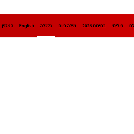
לם
פוליטי
בחירות 2026
מילה ביום
כלכלה
English
המגזין
חינוך
צרכנות
עיצוב ונדל"ן
TECH12
ספורט
פרשנות
בריאו
DA
תוכניות
דרושים חדשות 12
business