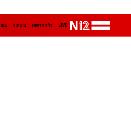
LIVE
כל החדשות
ביטחוני
בעו
LifeStyle
מדיני
בארץ
פלילי
הפודקאסטים
נוסבאום מקליד
TA