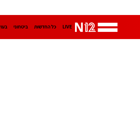
LIVE
כל החדשות
ביטחוני
בעו
LifeStyle
מדיני
בארץ
פלילי
הפודקאסטים
נוסבאום מקליד
TA