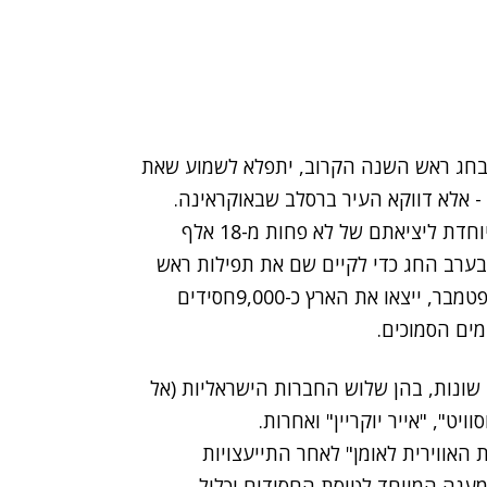
 בחג ראש השנה הקרוב, יתפלא לשמוע שאת
ן - אלא דווקא העיר ברסלב שבאוקראינה.
ברשות שדות התעופה מדווחים היום על היערכות מיוחדת ליציאתם של לא פחות מ-18 אלף
בערב החג כדי לקיים שם את תפילות ראש
השנה המסורתיות. ביום השיא לבדו, יום ראשון 6 בספטמבר, ייצאו את הארץ כ-9,000חסידים
 שונות, בהן שלוש החברות הישראליות (אל
ויט", "אייר יוקריין" ואחרות.
האווירית לאומן" לאחר התייעצויות
מענה המיוחד לטיסת החסידים יכלול