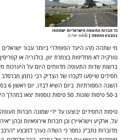
כל חברות התעופה הישראליות ישתתפו
במבצע ההטסה
|
öéìåí: ארז ס.
מי שתהה מהו היעד הפופולרי ביותר עבור ישראלים
טורקיה לא מחליפות בצמרת יוון, בולגריה או קפריסי
חסידים שייסעו לקברו של הצדיק רבי נחמן מברסלב 
ב-50 טיסות שונות. 50 טיסות נוספות יצאו במהלך הימים הסמוכים.
טיסות החסידים יבוצעו על ידי שמונה חברות תעופה
על, ארקיע וישראייר) וכן חברות אירופאיות ובהן "אירוסו
מדוברות נתב"ג נמסר כי השדה נערך למבצע "הרכבת 
מיוחדות בנושא עם הרב של נתב"ג, הרב אלמליח. ה