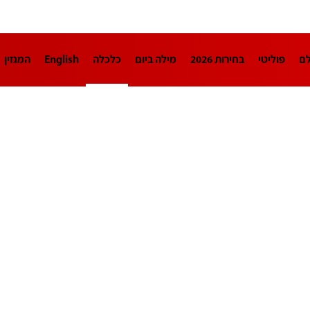
לם
פוליטי
בחירות 2026
מילה ביום
כלכלה
English
המגזין
חינוך
צרכנות
עיצוב ונדל"ן
TECH12
ספורט
פרשנות
בריאו
DA
תוכניות
דרושים חדשות 12
business