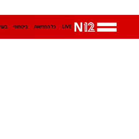
LIVE
כל החדשות
ביטחוני
בעו
LifeStyle
מדיני
בארץ
פלילי
הפודקאסטים
נוסבאום מקליד
TA