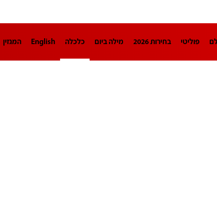
לם
פוליטי
בחירות 2026
מילה ביום
כלכלה
English
המגזין
חינוך
צרכנות
עיצוב ונדל"ן
TECH12
ספורט
פרשנות
בריאו
DA
תוכניות
דרושים חדשות 12
business