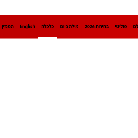
לם
פוליטי
בחירות 2026
מילה ביום
כלכלה
English
המגזין
חינוך
צרכנות
עיצוב ונדל"ן
TECH12
ספורט
פרשנות
בריאו
DA
תוכניות
דרושים חדשות 12
business