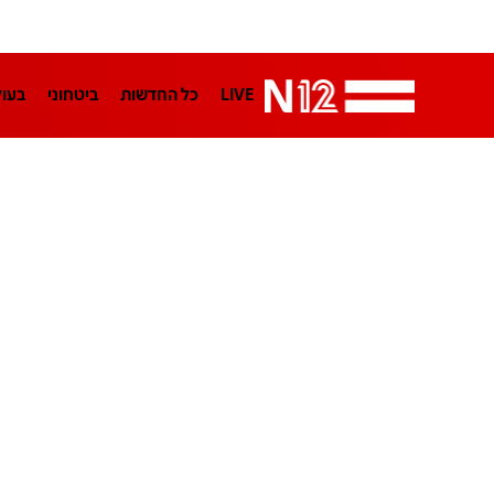
LIVE
כל החדשות
ביטחוני
בעו
LifeStyle
מדיני
בארץ
פלילי
הפודקאסטים
נוסבאום מקליד
TA