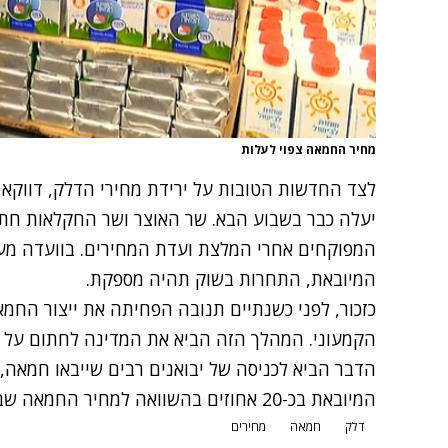
מחיר החמאה צפוי לעלות
לצד החדשות הטובות על ירידת מחירי הדלק, דווקא 
יעלה כבר בשבוע הבא. שר האוצר ושר החקלאות חת
המפוקחים אחרי המלצת ועדת המחירים. בוועדה מער
המיובאת, התחרות בשוק תהיה מספקת.
כזכור, לפני כשנתיים תנובה הפחיתה את ייצור החמ
הקמעוני. המהלך הזה הביא את המדינה לחתום על צ
הדבר הביא לכניסה של יבואנים רבים שייבאו חמא
המיובאת בכ-20 אחוזים בהשוואה למחיר החמאה שבפיקוח שעומד על 3.94 שקלים.
דלק
חמאה
מחירים