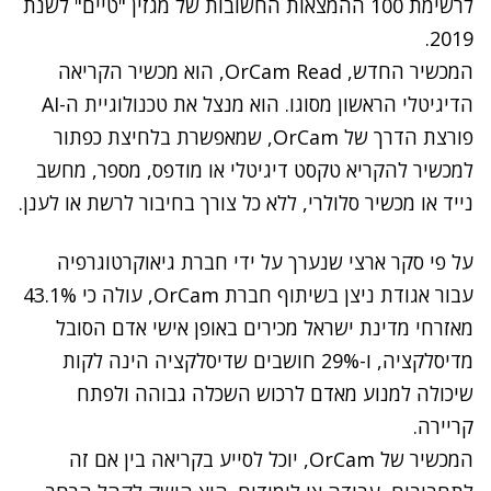
לרשימת 100 ההמצאות החשובות
של מגזין "טיים" לשנת
2019.
המכשיר החדש, OrCam Read, הוא מכשיר הקריאה
הדיגיטלי הראשון מסוגו. הוא מנצל את טכנולוגיית ה-AI
פורצת הדרך של OrCam, שמאפשרת בלחיצת כפתור
למכשיר להקריא טקסט דיגיטלי או מודפס, מספר, מחשב
נייד או מכשיר סלולרי, ללא כל צורך בחיבור לרשת או לענן.
נתקלנו בבעיה
על פי סקר ארצי שנערך על ידי חברת גיאוקרטוגרפיה
נסה שוב
עבור אגודת ניצן בשיתוף חברת OrCam, עולה כי 43.1%
מאזרחי מדינת ישראל מכירים באופן אישי אדם הסובל
מדיסלקציה, ו-29% חושבים שדיסלקציה הינה לקות
שיכולה למנוע מאדם לרכוש השכלה גבוהה ולפתח
קריירה.
המכשיר של OrCam, יוכל לסייע בקריאה בין אם זה