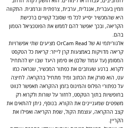
לתחביבים, עבודה או לימודים. הוא הושק לקהל הרחב
וזמין בעברית, אנגלית, ערבית, צרפתית וגרמנית. התקווה
היא שהמכשיר יסייע לכל מי שסובל קשיים ברכישת
הקריאה, ובכך יאפשר להם לממש את הפוטנציאל הטמון
בהם.
נתקלנו בבעיה
אלגוריתמי AI של OrCam Read מציעים שתי אפשרויות
נסה שוב
קריאה מדויקות באמצעות קרן לייזר: קריאת כל הטקסט
המסומן (עד עמוד שלם) או סימון היעד שבו יש להתחיל
לקרוא. ברגע שעוזבים את כפתור המכשיר, שנראה כמו
עט, הוא סורק את הכתוב ומיד מתחיל בהקראה. לחיצה
על כפתורי הפלוס והמינוס בזמן ההקראה תאפשר לנווט
בחופשיות בתוך הטקסט, לחזור על שורות ולקרוא רק
משפטים שמעניינים את הקורא. בנוסף, ניתן להתאים את
קצב ההקראה, עוצמת הקול, שפת הקריאה ואפילו את
הקריין.