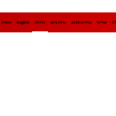
לם
פוליטי
בחירות 2026
מילה ביום
כלכלה
English
המגזין
חינוך
צרכנות
עיצוב ונדל"ן
TECH12
ספורט
פרשנות
בריאו
DA
תוכניות
דרושים חדשות 12
business