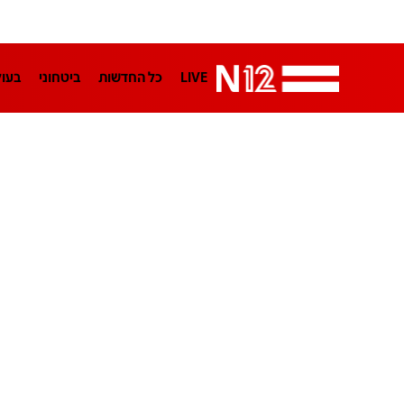
LIVE
כל החדשות
ביטחוני
בעו
LifeStyle
מדיני
בארץ
פלילי
הפודקאסטים
נוסבאום מקליד
TA