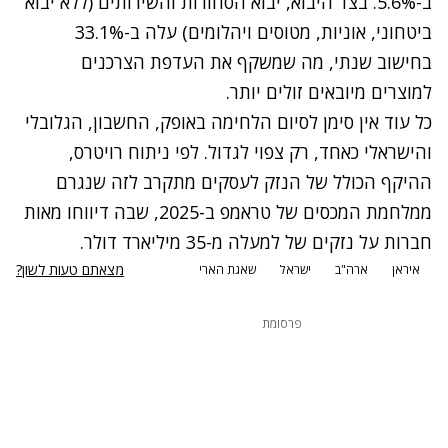
ב-5.6%. בצד היבוא, יבוא הסחורות והשירותים (ללא יבוא
ביטחוני, אוניות, מטוסים ויהלומים) עלה ב-33.1%
בחישוב שנתי, מה שמשקף את העדפת הצרכנים
למוצרים מיובאים זולים יותר.
כל עוד אין סימן לסיום הלחימה באופק, החשבון, הגלובלי
והישראלי כאחד, רק צפוי לגדול. לפי ניתוח רויטרס,
ההיקף הכולל של הנזק לעסקים מתקרב לזה שנגרם
ממלחמת המכסים של טראמפ ב-2025, שבה דיווחו מאות
חברות על נזקים של למעלה מ-35 מיליארד דולר.
מצאתם טעות לשון?
איראן
ארה"ב
ישראל
שאגת הארי
פרסומת