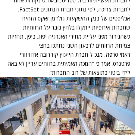
לחברות תעשייתיות בוול סטריט, וב-0.14 נקודות אחוז
לחברות צריכה, לפי נתוני חברת הנתונים FactSet.
אנליסטים של בנק ההשקעות גולדמן זאקס הזהירו
שחברות אירופיות ייתקלו בלחץ גובר על הרווחיות
כשהגידור מפני עליית מחירי האנרגיה יפוג. ביפן, תחזיות
צמיחת הרווחים לרבעון השני נחתכו בחצי.
ראמי סרפה, מנכ"ל חברת הייעוץ קורדובה אדוויזורי
פרטנרס, אמר כי "המכה האמיתית ברווחים עדיין לא באה
לידי ביטוי בתוצאות של רוב החברות".