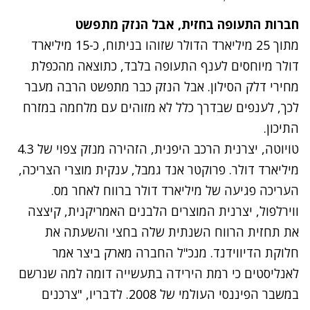
חברות התעופה בחזית, אבל הנזק מתפשט
מתוך 25 מיליארד הדולר שזוהו בניתוח, כ-15 מיליארד
דולר מיוחסים לענף התעופה בלבד, כתוצאה מהכפלת
מחירי דלק הסילון. אבל הנזק כבר מתפשט הרבה מעבר
לכך, לענפים שבדרך כלל לא מזוהים עם מלחמה במזרח
התיכון.
טויוטה, יצרנית הרכב היפנית, הזהירה מנזק צפוי של 4.3
מיליארד דולר. פרוקטר אנד גמבל, ענקית מוצרי הצריכה,
העריכה פגיעה של מיליארד דולר ברווח לאחר מס.
ווירלפול, יצרנית המוצרים הלבנים האמריקנית, קיצצה
את תחזית הרווח השנתית שלה בחצי והשעתה את
חלוקת הדיווידנד. מנכ"ל החברה מארק ביצר אמר
לאנליסטים כי רמת הירידה בתעשייה דומה למה שנרשם
במשבר הפיננסי העולמי של 2008. לדבריו, "צרכנים