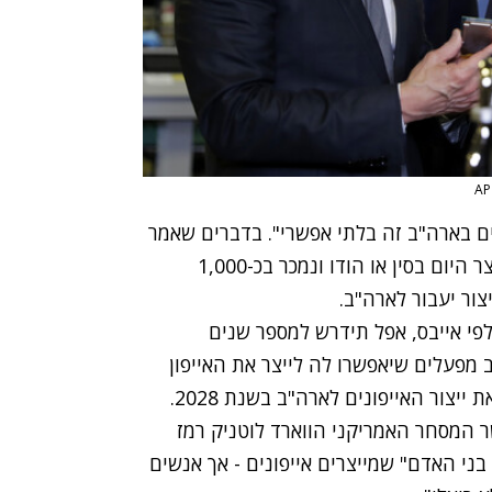
ס, "לייצר אייפונים בארה"ב זה בלתי אפשרי". בדברים שאמר
אייבס לסוכנות הידיעות AP הוא העריך שאייפון שמיוצר היום בסין או הודו ונמכר בכ-1,000
פי אייבס, אפל תידרש למספר שנים
מפעלים שיאפשרו לה לייצר את האייפון
במדינה. להערכתו, לכל המוקדם תוכל אפל להעביר את ייצור האייפונים לארה"ב בשנת 2028.
שר המסחר האמריקני הווארד לוטניק רמז
בני האדם" שמייצרים אייפונים - אך אנשים