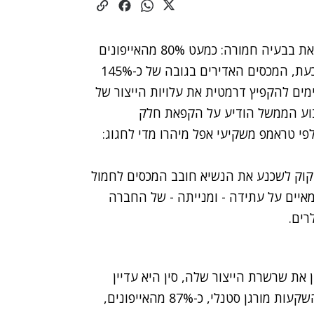
אפל, החברה הגדולה בעולם מבחינת שווי שוק, נמצאת בבעיה חמורה: כמעט 80% מהאייפונים
שהחברה מכרה בארה"ב בשנה החולפת יוצרו בסין. כעת, המכסים האדירים בגובה של כ-145%
מים להקפיץ דרמטית את עלויות הייצור של
בוע הממשל הודיע על הקפאת חלק
פי טראמפ משקיעי אפל מיהרו מדי לחגוג:
קוק לשכנע את הנשיא חובב המכסים לחמול
מאיים על עתידה - ומנייתה - של החברה
את שרשרת הייצור שלה, סין היא עדיין
בית החרושת העיקרי של מוצרי החברה. לפי בנק ההשקעות מורגן סטנלי, כ-87% מהאייפונים,