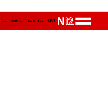
LIVE
כל החדשות
ביטחוני
בעו
LifeStyle
מדיני
בארץ
פלילי
הפודקאסטים
נוסבאום מקליד
TA