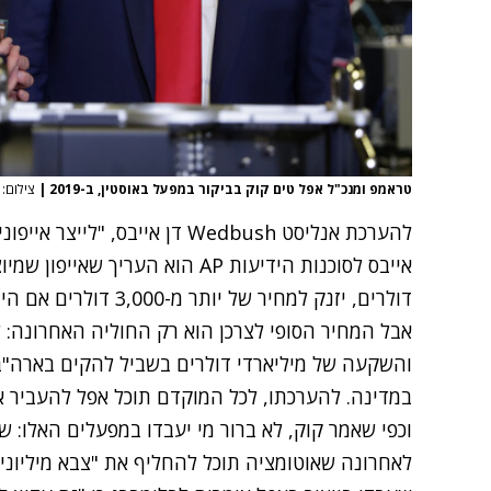
טראמפ ומנכ"ל אפל טים קוק בביקור במפעל באוסטין, ב-2019
|
צילום: AP
להערכת אנליסט Wedbush דן אייב
דולרים, יזנק למחיר של יותר מ-3,000 דולרים אם הייצור יעבור לארה"ב.
אבל המחיר הסופי לצרכן הוא רק החוליה האחרונה: ל
והשקעה של מיליארדי דולרים בשביל להקים בארה"ב 
וכפי שאמר קוק, לא ברור מי יעבדו במפעלים האלו: 
לאחרונה שאוטומציה תוכל להחליף את "צבא מיליוני 