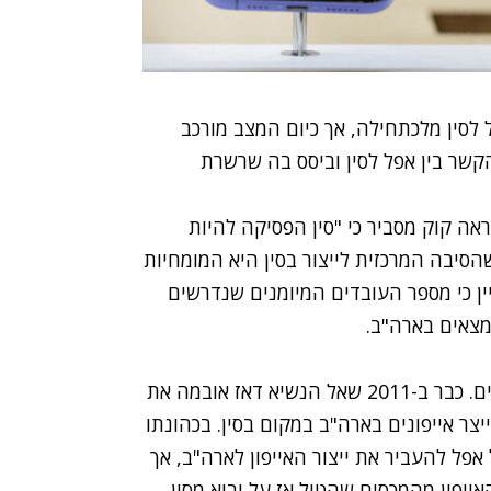
לסין מלכתחילה, אך כיום המצב מורכב
הקשר בין אפל לסין וביסס בה שרשרת
ה קוק מסביר כי "סין הפסיקה להיות
הסיבה המרכזית לייצור בסין היא המומחיות
יין כי מספר העובדים המיומנים שנדרשים
נמצאים בארה"ב.
הניסיונות לדרבן את אפל לייצר באמריקה אינם חדשים. כבר ב-2011 שאל הנשיא דאז אובמה את
ייצר אייפונים בארה"ב במקום בסין. בכהונתו
פל להעביר את ייצור האייפון לארה"ב, אך
יפון מהמכסים שהטיל אז על יבוא מסין.