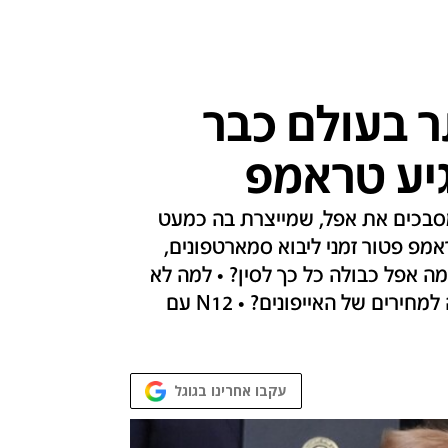
ר בעולם כבר
גיע טראמפ
מסבכים את אפל, שמייצרת בה כמעט
ראמפ פטור זמני ליבוא סמארטפונים,
ה אפל כבולה כל כך לסין? • למה לא
פשוט להעביר את הייצור לאמריקה? • ומה יקרה למחירים של האייפונים? • N12 עם
עקבו אחרינו בגוגל