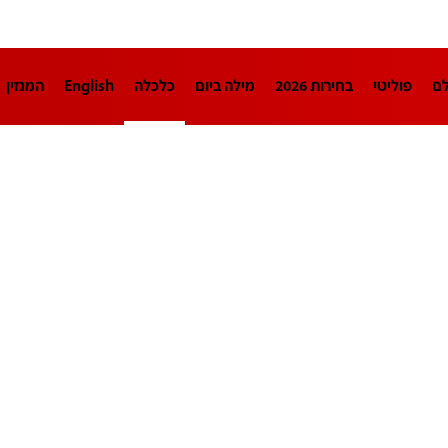
לם
פוליטי
בחירות 2026
מילה ביום
כלכלה
English
המגזין
חינוך
צרכנות
עיצוב ונדל"ן
TECH12
ספורט
פרשנות
בריאו
DA
תוכניות
דרושים חדשות 12
business