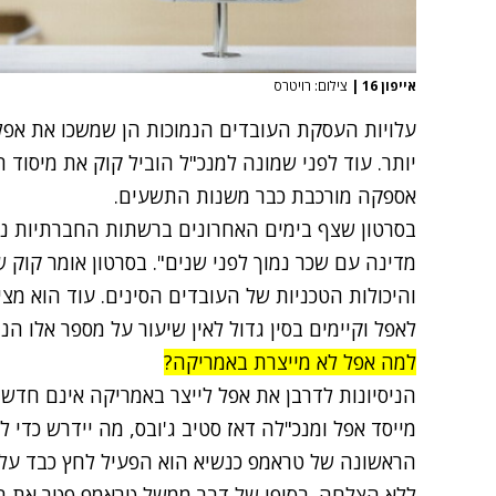
אייפון 16
|
צילום: רויטרס
עלויות העסקת העובדים הנמוכות הן שמשכו את אפל 
יותר. עוד לפני שמונה למנכ"ל הוביל קוק את מיסוד 
אספקה מורכבת כבר משנות התשעים.
בסרטון שצף בימים האחרונים ברשתות החברתיות נרא
מדינה עם שכר נמוך לפני שנים". בסרטון אומר קוק ש
והיכולות הטכניות של העובדים הסינים. עוד הוא מצ
לאפל וקיימים בסין גדול לאין שיעור על מספר אלו ה
למה אפל לא מייצרת באמריקה?
מייסד אפל ומנכ"לה דאז סטיב ג'ובס, מה יידרש כדי ל
הראשונה של טראמפ כנשיא הוא הפעיל לחץ כבד על א
ללא הצלחה. בסופו של דבר ממשל טראמפ פטר את האי