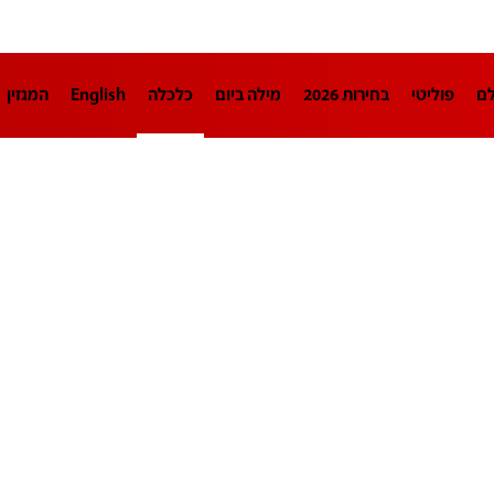
לם
פוליטי
בחירות 2026
מילה ביום
כלכלה
English
המגזין
חינוך
צרכנות
עיצוב ונדל"ן
TECH12
ספורט
פרשנות
בריאו
DA
תוכניות
דרושים חדשות 12
business