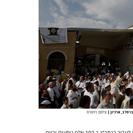
|
צילום: רויטרס
בערב ראש השנה, יום חמישי (14 בספטמבר), צפויים לעבור בנתב"ג כ-102 אלף נוסעים וביום