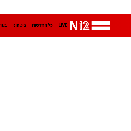
LIVE
כל החדשות
ביטחוני
בעו
LifeStyle
מדיני
בארץ
פלילי
הפודקאסטים
נוסבאום מקליד
TA