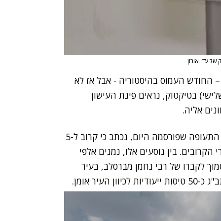
 של עדו אורון
 בנתב"ג כ-3 מיליון נוסעים – החודש העמוס בהיסטוריה - אבל אז לא
לישי) בטיקטוק, נראים פינת העישון
ים אליה.
בהודעה משותפת של משרד התחבורה ורשות שדות התעופה שפורסמה היום, נכתב כי קרוב ל-5
 הקרובים. בין נוסעים אלו, נמנים אלפי
ך לקברו של רבי נחמן מברסלב, בעיר
עיר אומן.