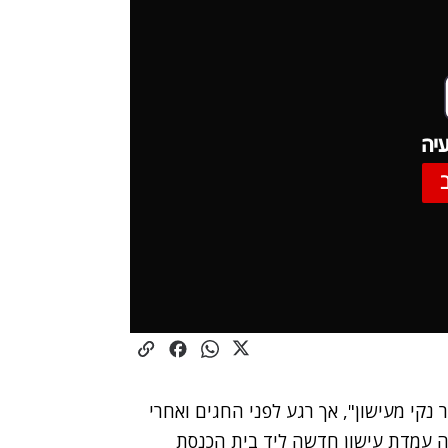
יה
ר נקי מעישון", אך רגע לפני החגים ואחרי
חה עמדת עישון חדשה ליד בית הכנסת