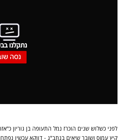
נתקלנו בבע
נסה שוב
לפני כשלוש שנים הוכרז נמל התעופה בן גוריון כ"אזו
קיץ עמוס ושובר שיאים בנתב"ג - דווקא עכשיו נפת