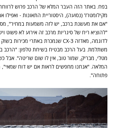
בפח. באתר הזה העבר המלא של הרכב פרוש לרווחה
מקילומטרז' (נסועה), היסטוריית התאונות - ואפילו אם
"אם את מעשנת ברכב, יש לזה משמעות במחיר", מסבי
"להוציא ריח של סיגריות מרכב זה אירוע לא פשוט ויש
לדוגמה, מאדזה CX-3 שנמכרת באתרי מכי
משתלמת. בעל הרכב מבטיח בשיחת טלפון: "הרכב בסדר
מטלי, מבריק, שמור טוב, אין לו שום שריטה". אבל 
המלאה. "אנחנו מחפשים לראות אם יש דוח שמאי", מ
פתוחה".