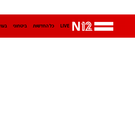
LIVE
כל החדשות
ביטחוני
בעו
LifeStyle
מדיני
בארץ
פלילי
הפודקאסטים
נוסבאום מקליד
TA