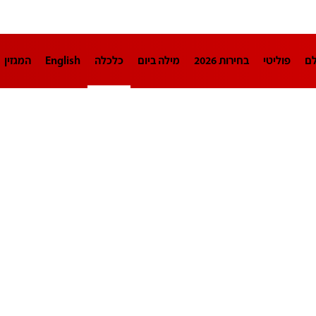
לם
פוליטי
בחירות 2026
מילה ביום
כלכלה
English
המגזין
חינוך
צרכנות
עיצוב ונדל"ן
TECH12
ספורט
פרשנות
בריאו
DA
תוכניות
דרושים חדשות 12
business