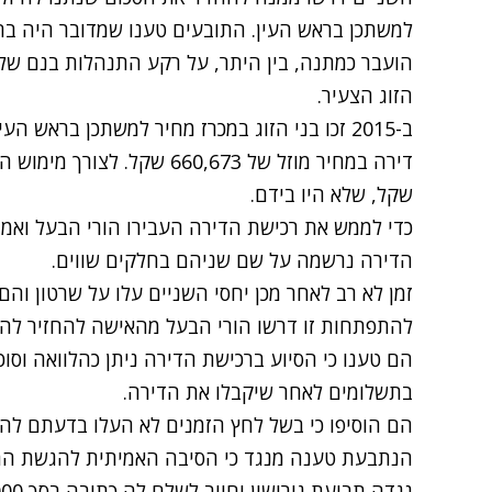
למשתכן בראש העין. התובעים טענו שמדובר היה ב
הועבר כמתנה, בין היתר, על רקע התנהלות בנם של
הזוג הצעיר.
ב-2015 זכו בני הזוג במכרז מחיר למשתכן ברא
שקל, שלא היו בידם.
כדי לממש את רכישת הדירה העבירו הורי הבעל ואמה
הדירה נרשמה על שם שניהם בחלקים שווים.
זמן לא רב לאחר מכן יחסי השניים עלו על שרטון והם
להתפתחות זו דרשו הורי הבעל מהאישה להחזיר להם את הסכו
הם טענו כי הסיוע ברכישת הדירה ניתן כהלוואה וסוכ
בתשלומים לאחר שיקבלו את הדירה.
הם הוסיפו כי בשל לחץ הזמנים לא העלו בדעתם להח
הנתבעת טענה מנגד
כי הסיבה האמיתית להגשת הת
נגדה תביעת גירושין וחויב לשלם לה כתובה בסך 540,000 שקל.