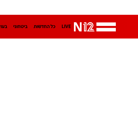
LIVE
כל החדשות
ביטחוני
בעו
LifeStyle
מדיני
בארץ
פלילי
הפודקאסטים
נוסבאום מקליד
TA