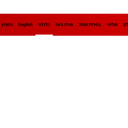
לם
פוליטי
בחירות 2026
מילה ביום
כלכלה
English
המגזין
חינוך
צרכנות
עיצוב ונדל"ן
TECH12
ספורט
פרשנות
בריאו
DA
תוכניות
דרושים חדשות 12
business