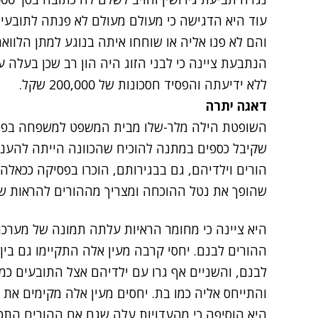
עוד היא הדגישה כי מעולם מעולם לא פנתה לתובעי
והם לא פנו אליה או שוחחו איתה בנוגע למתן הלוואה
הנתבעת ציינה כי לבני הזוג היה הון רב שכן בעלה 
ללא ידיעתה והפסיד חסכונות של 200,000 שקל.
דאגה יתרה
השופטת
הילה מלר-שלו
מבית המשפט למשפחה בפתח 
שקיבל כספים במתנה להוכיח שהכוונה הייתה להעניק 
הורים וילדיהם, גם בבגירותם, הוכרו בפסיקה ככאלה
שהופך את נטל ההוכחה ומצריך מההורים להראות ש
היא ציינה כי מחומר הראיות עלתה תמונה של מערכת
ההורים לבנם.
יחסי קרבה מעין אלה התקיימו גם בין
לבנם, והשניים אף גרו עם ילדיהם אצל התובעים כ
והתייחס אליה כמו בת. יחסים מעין אלה מקימים א
היא הוסיפה כי מהעדויות עלה שגם אם ההורים התכו