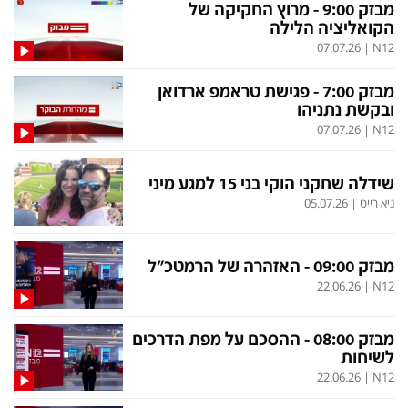
בעולם
D&B BUSINESS
מבזק 9:00 - מרוץ החקיקה של
הקואליציה הלילה
פוליטי
אוכל
07.07.26
|
N12
בחירות 2026
ערב טוב עם גיא פינס
מבזק 7:00 - פגישת טראמפ ארדואן
מילה ביום
נסיעות
ובקשת נתניהו
07.07.26
|
N12
כלכלה
מפת האתר
מונדיאל
12+
שידלה שחקני הוקי בני 15 למגע מיני
גיא רייט
|
05.07.26
mako
English Edition
מגזין N12
דרושים חדשות 12
מבזק 09:00 - האזהרה של הרמטכ"ל
תרבות
duns 100
22.06.26
|
N12
din.co.il
LifeStyle
מבזק 08:00 - ההסכם על מפת הדרכים
מדיני
המומחים במשכנתאות
לשיחות
22.06.26
|
N12
בארץ
MED12