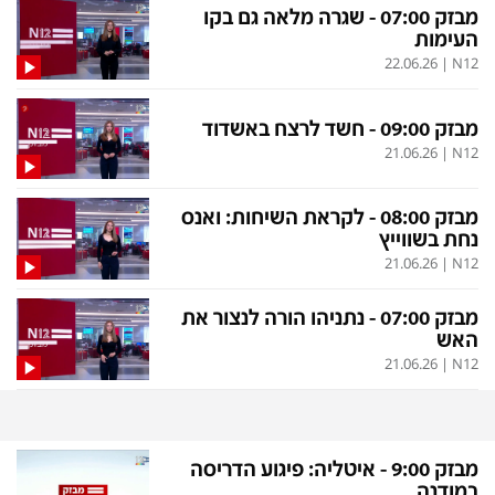
פלילי
המטולוגיה
מבזק 07:00 - שגרה מלאה גם בקו
העימות
חינוך
ועידות קשת 12
22.06.26
|
N12
צרכנות
לאנג אמבישן
מבזק 09:00 - חשד לרצח באשדוד
עיצוב ונדל''ן
להיאבק בסרטן
21.06.26
|
N12
TECH12
פרקינסון
מבזק 08:00 - לקראת השיחות: ואנס
ספורט
שכונה עם הכל
נחת בשווייץ
21.06.26
|
N12
דעות ופרשנויות
כַּבֵּד את הַכָּבֵד
בריאות
השקעות למתקדמים
מבזק 07:00 - נתניהו הורה לנצור את
האש
מדע וסביבה
שאלה אחת ביום
21.06.26
|
N12
פודקאסטים
דרושים IL
נוסבאום מקליד
easy
מבזק 9:00 - איטליה: פיגוע הדריסה
DATA
במודנה