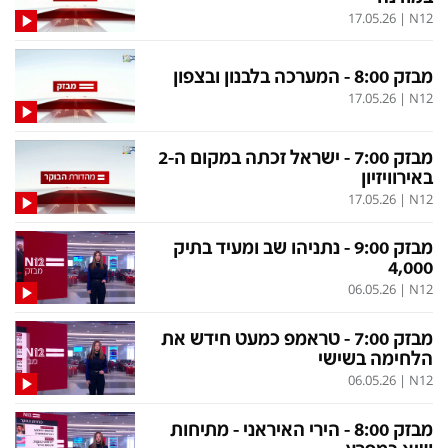
17.05.26
|
N12
תכניות חדשות 12
מבזק 8:00 - המערכה בלבנון ובצפון
17.05.26
|
N12
המהדורה המרכזית
אולפן שישי
שבע
חדשות סוף השבוע
מבזק 7:00 - ישראל זכתה במקום ה-2
באירוויזיון
שש עם
המהדורה הצעירה
17.05.26
|
N12
חמש עם רפי רשף
מבזקים
מבזק 9:00 - נתניהו שב ומעיד בתיק
מהדורה ראשונה
מהדורות מלאות
4,000
06.05.26
|
N12
12 בצוהריים
מבזק 7:00 - טראמפ כמעט חידש את
הלחימה בשישי
הגדרות
פנו אלינו
06.05.26
|
N12
מדיניות פרטיות
צרו קשר
מבזק 8:00 - הירי האיראני - מתיחות
תנאי שימוש
המייל האדום