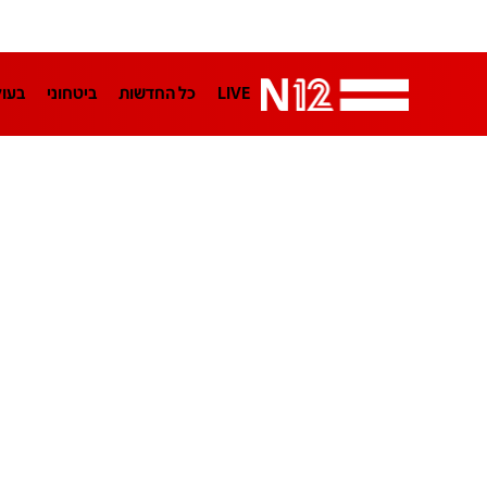
LIVE
כל החדשות
ביטחוני
בעו
LifeStyle
מדיני
בארץ
פלילי
הפודקאסטים
נוסבאום מקליד
TA