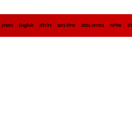
לם
פוליטי
בחירות 2026
מילה ביום
כלכלה
English
המגזין
חינוך
צרכנות
עיצוב ונדל"ן
TECH12
ספורט
פרשנות
בריאו
DA
תוכניות
דרושים חדשות 12
business