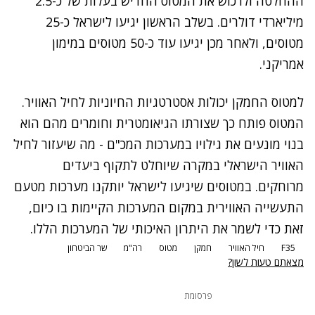
ההחלטה ולרכוש את המטוס החדיש בעלות של כ-2.5
מיליארדי דולרים. בשלב הראשון יגיעו לישראל כ-25
מטוסים, ולאחר מכן יגיעו עוד כ-50 מטוסים במימון
אמריקני.
למטוס החמקן יכולות אסטרטגיות החיוניות לחיל האוויר.
המטוס פותח כך שצורתו הגיאומטרית וחומרים מהם הוא
בנוי מונעים את גילויו במערכות המכ"ם - מה שיעזור לחיל
האוויר הישראלי במקרה שיוחלט לתקוף ביעדים
מרוחקים. במטוסים שיגיעו לישראל יותקנו מערכות מטעם
התעשייה האווירית במקום המערכות הקיימות בו כיום,
זאת כדי לשמר את היתרון האיכותי של המערכות הללו.
F35
חיל האוויר
חמקן
מטוס
רה"מ
שר הביטחון
מצאתם טעות לשון?
פרסומת