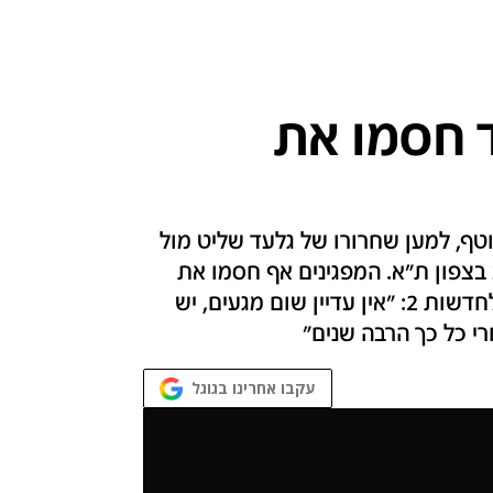
ד חסמו את
טף, למען שחרורו של גלעד שליט מול
 בצפון ת"א. המפגינים אף חסמו את
הכביש לתנועה במספר הזדמנויות. נועם שליט לחדשות 2: "אין עדיין שום מגעים, יש
י כל כך הרבה שנים"
עקבו אחרינו בגוגל