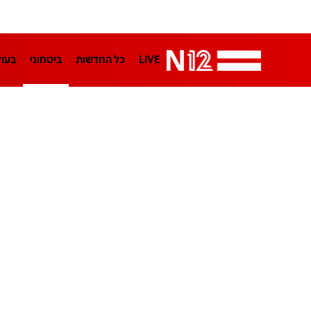
LIVE
כל החדשות
ביטחוני
בעו
LifeStyle
מדיני
בארץ
פלילי
הפודקאסטים
נוסבאום מקליד
TA