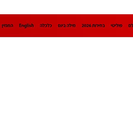
לם
פוליטי
בחירות 2026
מילה ביום
כלכלה
English
המגזין
חינוך
צרכנות
עיצוב ונדל"ן
TECH12
ספורט
פרשנות
בריאו
DA
תוכניות
דרושים חדשות 12
business