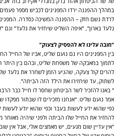
של שר הביטחון אהוד ברק במגדלי אקירוב בתל אביב.
במהלך ההפגנה ירדו המפגינים לכביש מספר פעמים 
לרדת גשם חזק – ההפגנה המשיכה כסדרה. המפגינים
גלעד בארון", "איפה השליט שיחזיר את גלעד" וגם "
"חובה עלינו לא להפסיק לצעוק"
בין המפגינים היו גם נועם שליט, אביו של החייל החטו
לתמוך במאבקה של משפחת שליט, ובהם בין היתר ה
להרים קול צעקה, שהגיע הזמן לשחרר את גלעד שליט
לשתוק, עד שיחזירו את הילד הזה הביתה".
" באנו להזכיר לשר הביטחון שחסר לו חייל כבר הרב
אמר נועם שליט. "אנחנו מזכירים לו שבתור מפקדו 
כפי שהוא ידע לעשות בעבר וכפי שהוא יודע לעשות ל
להחזיר את החייל שלו הביתה ולפני שיהיה מאוחר מד
"אין עדיין שום מגעים, יש מאמצים אולי, אבל אין ש
הוסיף אביו של החייל החטוף והוסיף: "הבטחנו לגלע