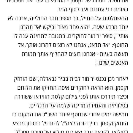
את מסלול המוות של וקסמן - מהרגע בו עצר את המכונית
בצומת בני עטרות ועד לסוף המר.
ההשתלטות על החייל, כך מספר חבר החולייה, ארכה לא
יותר מרבע שעה. "הוא פחד מאוד וביקש 'אל תהרגו
אותי'", סיפר יר'מור לחוקרים. בתגובה לתחינה ענה לו
החוטף: "אל תדאג, אנחנו לא רוצים להרוג אותך. אל
תעשה בעיות - אנחנו רוצים להחליף אותך תמורת
האנשים שלנו".
לאחר מכן נכנס יר'מור לבית בביר נבאללה, שם הוחזק
וקסמן. הוא הראה לחוקרים איפה החזיקו את הלוחם
וכיצד תידרכו אותו לפני צילום קלטת הווידאו ששודרה
בטלוויזיה והעמידה מדינה שלמה על הרגליים.
נתקלנו בבעיה
חמישה ימים אחרי שנחטף איתר השב"כ את המקום בו
נסה שוב
הוחזק וקסמן. רבין הורה לצה"ל להתחיל בתכנון מבצע
לחילוצו. לקראת ערב יצא כוח חילוץ של סיירת מטכ"ל,