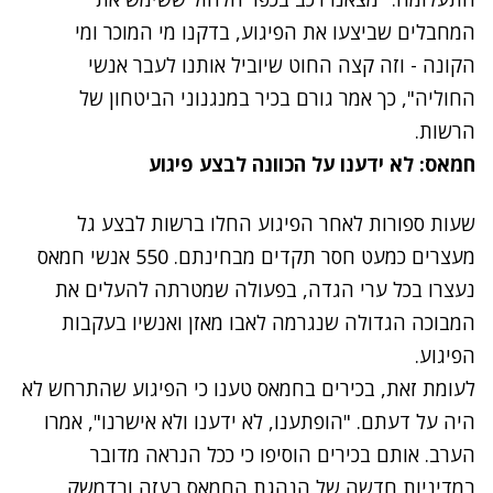
המחבלים שביצעו את הפיגוע, בדקנו מי המוכר ומי
הקונה - וזה קצה החוט שיוביל אותנו לעבר אנשי
החוליה", כך אמר גורם בכיר במנגנוני הביטחון של
הרשות.
חמאס: לא ידענו על הכוונה לבצע פיגוע
נתקלנו בבעיה
שעות ספורות לאחר הפיגוע החלו ברשות לבצע גל
נסה שוב
מעצרים כמעט חסר תקדים מבחינתם. 550 אנשי חמאס
נעצרו בכל ערי הגדה, בפעולה שמטרתה להעלים את
המבוכה הגדולה שנגרמה לאבו מאזן ואנשיו בעקבות
הפיגוע.
לעומת זאת, בכירים בחמאס טענו כי הפיגוע שהתרחש לא
היה על דעתם. "הופתענו, לא ידענו ולא אישרנו", אמרו
הערב. אותם בכירים הוסיפו כי ככל הנראה מדובר
במדיניות חדשה של הנהגת החמאס בעזה ובדמשק,