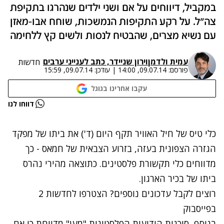
במקביל, דיווחים על אם ושני ילדים שנהרגו בתקיפת
צה"ל. על רקע התקיפות הנמשכות, שוחח אבו-מאזן
עם נשיא מצרים, שהבטיח לנסות ולשים קץ ללחימה
עמית ולדמן
ו
ירון שניידר, כתב לענייני ערבים
חדשות
פורסם:
09.07.14, 14:00
|
עודכן:
09.07.14, 15:59
עקבו אחרינו בגוגל
נתקלנו בבעיה
דווחו לנו
נסה שוב
כלי טיס של חיל האוויר תקף היום (ד') את ביתו של מפקד
הגזרה הצפונית בעזה, בזרוע הצבאית של חמאס - כך
מדווחים כלי תקשורת פלסטינים. כתוצאה מהירי נהרס
ביתו של בכיר הארגון.
רוצים לקבל עדכונים נוספים? הצטרפו לחדשות 2
בפייסבוק
בנוסף, סוכנות הידיעות הפלסטינית "מען" מדווחת כי אם