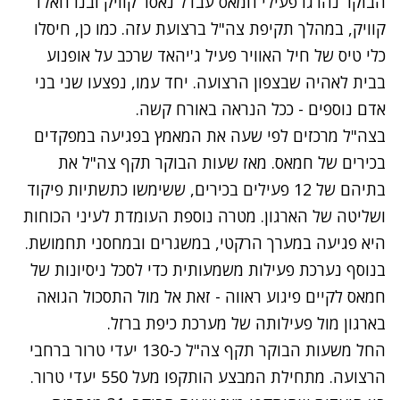
הבוקר נהרגו פעילי חמאס עבדל נאסר קוויק ובנו חאלד
קוויק, במהלך תקיפת צה"ל ברצועת עזה. כמו כן, חיסלו
כלי טיס של חיל האוויר פעיל ג'יהאד שרכב על אופנוע
בבית לאהיה שבצפון הרצועה. יחד עמו, נפצעו שני בני
אדם נוספים - ככל הנראה באורח קשה.
בצה"ל מרכזים לפי שעה את המאמץ בפגיעה במפקדים
בכירים של חמאס. מאז שעות הבוקר תקף צה"ל את
בתיהם של 12 פעילים בכירים, ששימשו כתשתיות פיקוד
ושליטה של הארגון. מטרה נוספת העומדת לעיני הכוחות
היא פגיעה במערך הרקטי, במשגרים ובמחסני תחמושת.
בנוסף נערכת פעילות משמעותית כדי לסכל ניסיונות של
חמאס לקיים פיגוע ראווה - זאת אל מול התסכול הגואה
בארגון מול פעילותה של מערכת כיפת ברזל.
החל משעות הבוקר תקף צה"ל כ-130 יעדי טרור ברחבי
הרצועה. מתחילת המבצע הותקפו מעל 550 יעדי טרור.