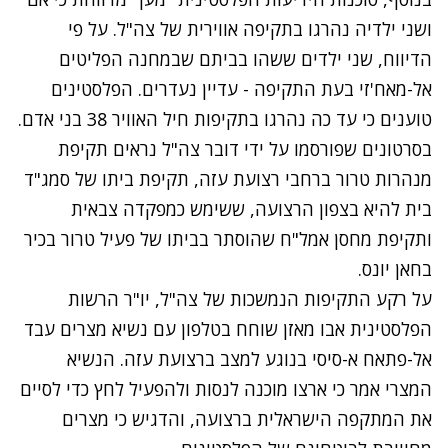
ושני ילדיה נהרגו בתקיפה אווירית של צה"ל. על פי
הדיווח, שני ילדים ששהו בביתם שבמחנה הפליטים
אל-מאח'זי בעת התקיפה - עדיין נעדרים. הפלסטינים
טוענים כי עד כה נהרגו בתקיפות חיל האוויר 38 בני אדם.
בסרטונים שפורסמו על ידי דובר צה"ל נראים תקיפת
מנהרות טרור ברחבי רצועת עזה, תקיפת ביתו של סמג"ד
בית להיא בצפון הרצועה, ששימש כמפקדה צבאית
ותקיפת מחסן אמל"ח שהוסתר בביתו של פעיל טרור בכיר
בחאן יונס.
על רקע התקיפות הנמשכות של צה"ל, יו"ר הרשות
הפלסטינית אבו מאזן שוחח בטלפון עם נשיא מצרים עבד
אל-פתאח א-סיסי בנוגע למצב ברצועת עזה. הנשיא
המצרי אמר כי ארצו מוכנה לנסות ולהפעיל לחץ כדי לסיים
את המתקפה הישראלית ברצועה, והדגיש כי מצרים