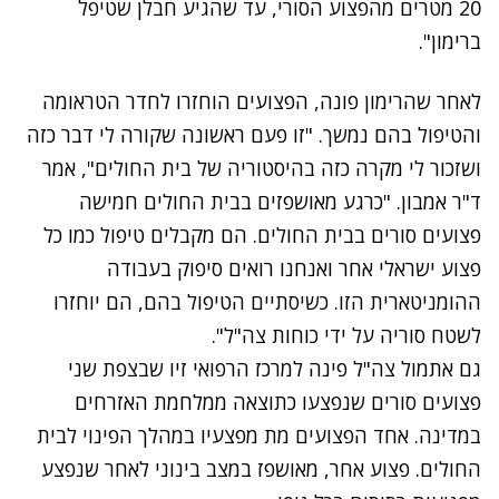
20 מטרים מהפצוע הסורי, עד שהגיע חבלן שטיפל
ברימון".
לאחר שהרימון פונה, הפצועים הוחזרו לחדר הטראומה
והטיפול בהם נמשך. "זו פעם ראשונה שקורה לי דבר כזה
ושזכור לי מקרה כזה בהיסטוריה של בית החולים", אמר
ד"ר אמבון. "כרגע מאושפזים בבית החולים חמישה
פצועים סורים בבית החולים. הם מקבלים טיפול כמו כל
פצוע ישראלי אחר ואנחנו רואים סיפוק בעבודה
ההומניטארית הזו. כשיסתיים הטיפול בהם, הם יוחזרו
לשטח סוריה על ידי כוחות צה"ל".
נתקלנו בבעיה
גם אתמול צה"ל פינה
למרכז הרפואי זיו שבצפת שני
נסה שוב
פצועים סורים שנפצעו כתוצאה ממלחמת האזרחים
במדינה. אחד הפצועים מת מפצעיו במהלך הפינוי לבית
החולים. פצוע אחר, מאושפז במצב בינוני לאחר שנפצע