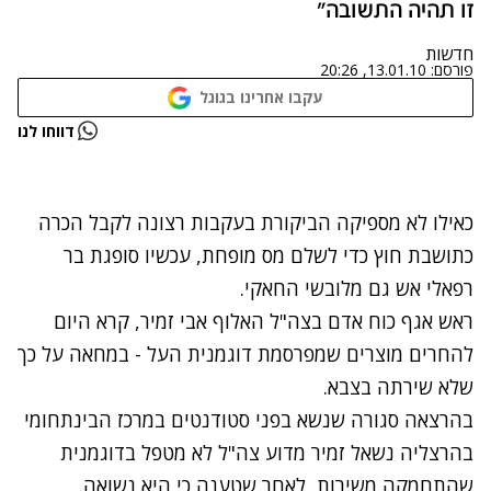
זו תהיה התשובה"
חדשות
פורסם:
13.01.10, 20:26
עקבו אחרינו בגוגל
נתקלנו בבעיה
דווחו לנו
נסה שוב
כאילו לא מספיקה הביקורת בעקבות רצונה לקבל הכרה
כתושבת חוץ כדי לשלם מס מופחת, עכשיו סופגת בר
רפאלי אש גם מלובשי החאקי.
ראש אגף כוח אדם בצה"ל האלוף אבי זמיר, קרא היום
להחרים מוצרים שמפרסמת דוגמנית העל - במחאה על כך
שלא שירתה בצבא.
נתקלנו בבעיה
בהרצאה סגורה שנשא בפני סטודנטים במרכז הבינתחומי
נסה שוב
בהרצליה נשאל זמיר מדוע צה"ל לא מטפל בדוגמנית
שהתחמקה משירות, לאחר שטענה כי היא נשואה.