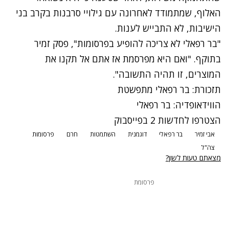
האלוף, שמתמודד לאחרונה עם גילויי סרבנות בקרב בני
הישיבות, לא התבייש לענות.
"בר רפאלי לא צריכה להופיע בפרסומות", פסק זמיר
בתוקף. "ואם היא מפרסמת אז אתם אל תקנו את
המוצרים, זו תהיה התשובה".
תזכורת: בר רפאלי מתפשטת
הווידאופדיה: בר רפאלי
הצטרפו לחדשות 2 בפייסבוק
אבי זמיר
בר רפאלי
דוגמנית
השתמטות
חרם
פרסומות
צה"ל
מצאתם טעות לשון?
פרסומת