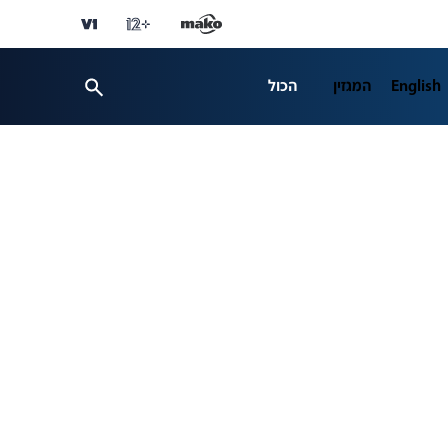
English
המגזין
הכול
ספורט
פרשנות
ת 12
business