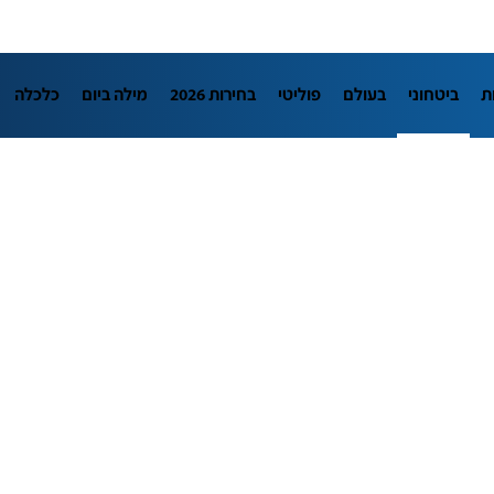
ת
ביטחוני
בעולם
פוליטי
בחירות 2026
מילה ביום
כלכלה
L
מדיני
בארץ
פלילי
חינוך
צרכנות
עיצוב ונדל"ן
TECH12
יבה
הפודקאסטים
נוסבאום מקליד
DATA
תוכניות
דרושים חדשו