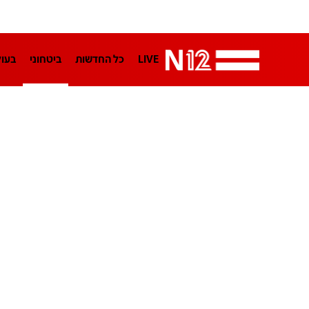
LIVE
כל החדשות
ביטחוני
בעו
LifeStyle
מדיני
בארץ
פלילי
הפודקאסטים
נוסבאום מקליד
TA