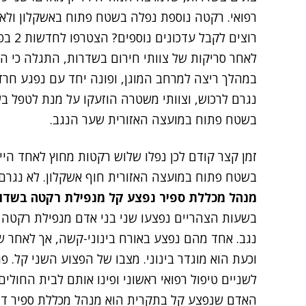
רפואי. רקטה נוספת נפלה בשטח פתוח באשקלון ולא 
רוצים לקבל עדכונים נוספים? הצטרפו לחדשות 2 בפייסבוק
לאחר סריקות של צוותי חירום בשדרות, התגלה כי הב
במהלך ריצה למרחב המוגן, ופונה יחד עם נפגע חרדה
נגרם לרכוש, וצוותי משטרה הוזעקו על מנת לטפל 
בשטח פתוח במועצה האזורית שער הנגב.
זמן קצר קודם לכן נפלו שלוש רקטות מחוץ לאחד היי
בשטח פתוח במועצה האזורית חוף אשקלון. לא נגרם 
מנהל מכללת ספיר נפצע קל מנפילת רקטה בשדות
בשעות הצהריים נפצעו שני בני אדם מנפילת רקטה 
נגב. אחד מהם נפצע באורח בינוני-קשה, אך לאחר 
וכעת הוא מוגדר בינוני. מצבו של הפצוע השני קל. 
לשניים טיפול רפואי ראשוני ופינו אותם לבית החולים.
האדם שנפצע קל בתקרית הוא מנהל מכללת ספיר ד"ר