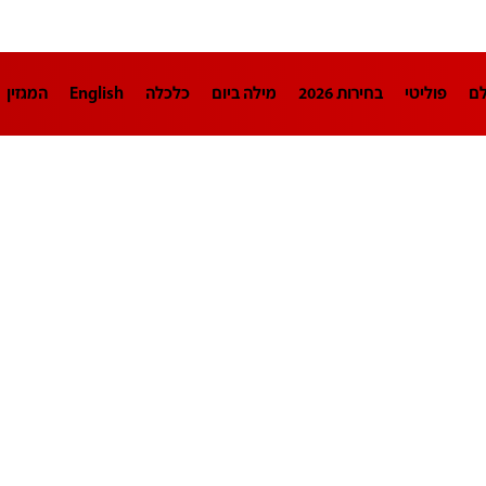
לם
פוליטי
בחירות 2026
מילה ביום
כלכלה
English
המגזין
חינוך
צרכנות
עיצוב ונדל"ן
TECH12
ספורט
פרשנות
בריאו
DA
תוכניות
דרושים חדשות 12
business