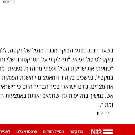
פרסומת
בשער הנגב נפגע הבוקר מבנה מנפל של רקטה, ללא 
נזקק לטיפול רפואי. "תידלקתי על הטרקטורון שלי ו
"שמעתי את שריקת הטיל ועפתי מההדף. נפגעתי מרסי
במקביל, נמשכים בקהיר המאמצים להשגת הפסקת 
את מצרים. גורם ישראלי בכיר הבהיר היום כי "ישר
אש. נמשיך בתקיפות עד שחמאס יאותת באמצעות המ
ומתן".
צוק איתן
צרו קשר
המייל האדום
פרסמו אצלנו
לפנייה ב-App