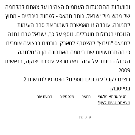
ובוועדות ההתנגדות העממית הצהירו על צאתם למלחמה
של ממש מול ישראל, נותר חמאס - לפחות בינתיים - מחוץ
לתמונה. עובדה זו מאפשרת לשמור את סבב העימות
הנוכחי בגבולות מוגבלים. נוסף על כך, ישראל טרם נתנה
לחמאס "תירוץ" להצטרף למאבק. גורמים ברצועה אומרים
כי ההתרחשויות שם ביממה האחרונה הן ה"מלחמה
הגדולה ביותר על עזה" מאז מבצע עופרת יצוקה, בראשית
2009.
רוצים לקבל עדכונים נוספים? הצטרפו לחדשות 2
בפייסבוק
הג'יהאד האיסלאמי
חמאס
פלסטינים
רצועת עזה
מצאתם טעות לשון?
פרסומת