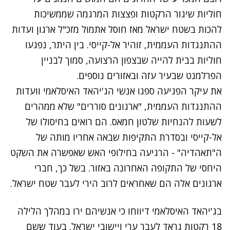
חוליות שיגור הרקטות ופצצות המרגמה שממשיכות
להכות בשטח ישראל מאז חוסל אתמול מזכ"ל ארגון ועדות
ההתנגדות העממית, זוהיר אל-קייסי. בין היתר, נפגעו
חוליות בבית להייה שבצפון הרצועה, סמוך לבניין
הפרלמנט שבעיר עזה ובאזורים נוספים.
את עיקר הפגיעה ספגו אנשי הג'יהאד האיסלאמי וועדות
ההתנגדות העממית, "ארגונים סוררים" שלא ממהרים
לשעות להנחיות שלטון חמאס. הם רואים בחיסולו של
אל-קייסי ובסדרת התקיפות שבאה אחריו מותה של
ה"תאהדיה" - הרגיעה בחילופי האש שאפשרה את השקט
היחסי של התקופה האחרונה באזור. בשל כך, חברי
ארגונים אלה הם שאחראים לרוב הירי לעבר שטח ישראל.
בג'יהאד האיסלאמי דיווחו כי אנשיהם ירו במהלך הלילה
18 רקטות גראד לעבר ערי ויישובי ישראל. בעוד ששם