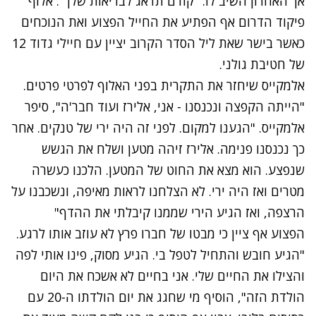
אך האחרון השיב לו: "קודם תדאג לבריאות שלך". אלוף
פיקוד הדרום אף הפתיע את החייל הפצוע ואת הנוכחים
כאשר בישר שאת ליל הסדר הקרוב יציין עם חיילי גדוד 12
של חטיבת גולני.
אלמקייס שיחזר את התקרית בפני האלוף לפרטי פרטים.
"הייתה הקפצה ונכנסנו - אני, אלירז ועוד חבר'ה", סיפר
אלמקייס. "הגענו למקום. לפני זה היה ירי של טנקים. אחר
כך נכנסנו פנימה. אלירז זיהה מטען ושלח את הגשש
שנפצע. הוא מצא את החוט של המטען. הלכנו כעשרה
מטרים ואז היה ירי. לא הצלחנו לראות מאיפה, ונשכבנו על
הרצפה, ואז הגיע הירי שממנו קיבלתי את ההדף"
הפצוע אף ציין כי מבטו של חברו פרץ לא עוזב אותו לרגע.
"הגיע חובש והתחיל לטפל בי. הגיע מסוק, פינו אותי לפה
והצילו את החיים שלי. אני בחיים לא אשכח את היום
הולדת הזה", הוסיף מי שחגג את יום הולדתו ה-20 עם