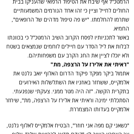
הרמטכ"ל אף שיבח את הטיפול הרפואי שהעניקו בבית
החולים לחייל וציין כי זהו אחד הגורמים המשמעותיים
שתרמו להחלמתו. "יש פה טיפול מדהים של הרופאים",
החמיא.
באשר לתכניותיו לפסח הקרוב השיב הרמטכ"ל כי בכוונתו
לבלות את ליל הסדר עם חיילים לוחמים שנמצאים בשטח
ולא יוכלו לציין את החג הקרב עם משפחותיהם.
"ראיתי את אלירז על הרצפה, מת"
נתקלנו בבעיה
אתמול ביקר מפקד פיקוד הדרום האלוף יואב גלנט את
נסה שוב
אלמקייס, ששחזר באוזניו את השתלשלות האירועים
בתקרית הקשה. "זה היה מטר ממני. צעקתי שנפגעתי.
הסתכלתי ימינה וראיתי את אלירז על הרצפה, מת", שיחזר
אלמקייס בעדותו המצמררת.
"כשאני קם מפה אני חוזר", הבטיח אלמקייס לאלוף גלנט,