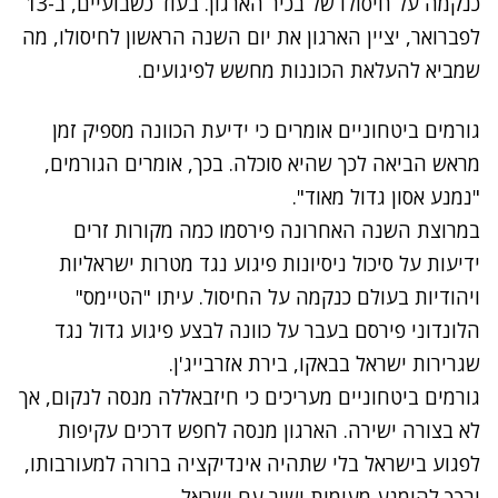
כנקמה על חיסולו של בכיר הארגון. בעוד כשבועיים, ב-13
לפברואר, יציין הארגון את יום השנה הראשון לחיסולו, מה
שמביא להעלאת הכוננות מחשש לפיגועים.
גורמים ביטחוניים אומרים כי ידיעת הכוונה מספיק זמן
מראש הביאה לכך שהיא סוכלה. בכך, אומרים הגורמים,
"נמנע אסון גדול מאוד".
במרוצת השנה האחרונה פירסמו כמה מקורות זרים
ידיעות על סיכול ניסיונות פיגוע נגד מטרות ישראליות
ויהודיות בעולם כנקמה על החיסול. עיתו "הטיימס"
הלונדוני פירסם בעבר על כוונה לבצע פיגוע גדול נגד
שגרירות ישראל בבאקו, בירת אזרבייג'ן.
גורמים ביטחוניים מעריכים כי חיזבאללה מנסה לנקום, אך
לא בצורה ישירה. הארגון מנסה לחפש דרכים עקיפות
לפגוע בישראל בלי שתהיה אינדיקציה ברורה למעורבותו,
ובכך להימנע מעימות ישיר עם ישראל.