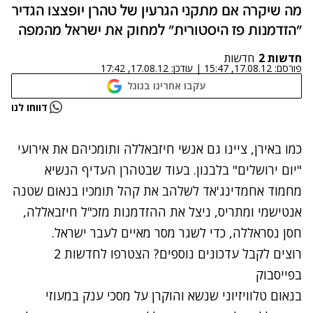
מה שיקרה אם מתקני הגרעין של טהרן יופצצו הגדיר
"הזדמנות פז היסטורית" למחוק את ישראל מהמפה
חדשות 2
חדשות
פורסם:
17.08.12, 15:47
|
עודכן:
17.08.12, 17:42
עקבו אחרינו בגוגל
נתקלנו בבעיה
דווחו לנו
נסה שוב
כמו באירן, ציינו גם אנשי חיזבאללה ותומכיהם את
אירועי
"יום ירושלים"
בלבנון. בעוד שבטהרן העדיף הנשיא
מחמוד אחמדינג'אד לשלהב את קהל תומכיו בנאום שטנה
אנטישמי ומתריס, ניצל את ההזדמנות מזכ"ל חיזבאללה,
חסן נסראללה, כדי לשגר מסר מאיים לעבר ישראל.
רוצים לקבל עדכונים נוספים? הצטרפו לחדשות 2
בפייסבוק
בנאום טלוויזיוני שנשא והוקרן על מסכי ענק במעוזי