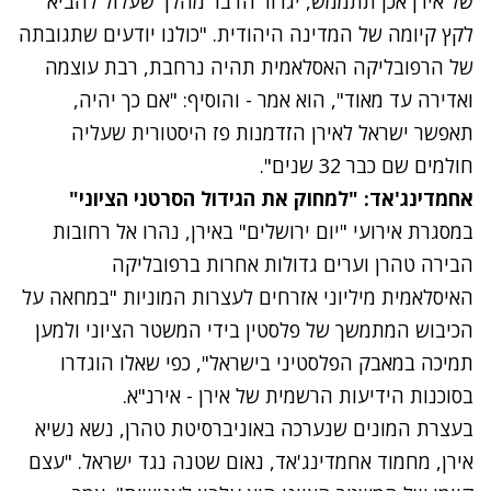
של אירן אכן תתממש, יגרור הדבר מהלך שעלול להביא
לקץ קיומה של המדינה היהודית. "כולנו יודעים שתגובתה
של הרפובליקה האסלאמית תהיה נרחבת, רבת עוצמה
ואדירה עד מאוד", הוא אמר - והוסיף: "אם כך יהיה,
תאפשר ישראל לאירן הזדמנות פז היסטורית שעליה
חולמים שם כבר 32 שנים".
אחמדינג'אד: "למחוק את הגידול הסרטני הציוני"
נתקלנו בבעיה
במסגרת אירועי "יום ירושלים" באירן, נהרו אל רחובות
נסה שוב
הבירה טהרן וערים גדולות אחרות ברפובליקה
האיסלאמית מיליוני אזרחים לעצרות המוניות "במחאה על
הכיבוש המתמשך של פלסטין בידי המשטר הציוני ולמען
תמיכה במאבק הפלסטיני בישראל", כפי שאלו הוגדרו
בסוכנות הידיעות הרשמית של אירן - אירנ"א.
בעצרת המונים שנערכה באוניברסיטת טהרן, נשא נשיא
אירן, מחמוד אחמדינג'אד, נאום שטנה נגד ישראל. "עצם