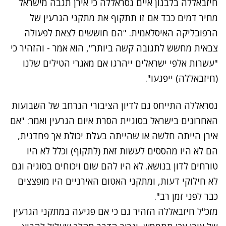
חיזבאללה בלבנון איים נסראללה כי אירן תגבה מישראל
מחיר דמים כבד אם זו תתקוף את מתקני הגרעין של
הרפובליקה האיסלאמית. "הם חוששים לצאת לפעולה
צבאית מחשש לתגובה קשה ביותר", הוא אמר - והזהיר כי
"עשרות אלפי ישראלים ייהרגו אם מאגרי הטילים שלנו
(חיזבאללה) ייפגעו".
נסראללה התייחס גם לדיון הציבורי הנרחב של השבועות
האחרונים בישראל בסוגיית הסרת איום הגרעין ואמר: "אם
אירן הייתה חלשה או שהייתה בעלת יכולת אך פחדנית,
הם לא היו מהססים לעשות זאת (לתקוף) וכלל לא היו
טורחים לדון בנושא. לא היו להם שום ויכוחים בסוגיה וגם
לא חילוקי דעות, ומתקני האטום האירניים היו מופצצים
כבר לפני זמן רב".
מזכ"ל חיזבאללה הזהיר גם כי אם פגיעה במתקני הגרעין