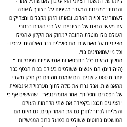
קיומו של המשטר הציוני הוא עלבון לאנושות", אמר -
והרחיב: "מדינות המערב מטיפות על הצורך לכאורה
לשמור על זכויות האדם, ובאותו הזמן מקבלים ומצדיקים
את מעשי הרצח של הציוניים. על בני האדם ברחבי
העולם כולו מוטלת החובה למחוק את הקלון שהטילו
הציוניים על האנושות. הם פועלים נגד האלוהים, ערכיו -
וכל מי שמאמינים בו".
המשך הנאום כלל התבטאויות אנטישמיות מפורשות. "
(היהודים) הם אנשים ששולטים בעולם בכוח הכסף כבר
יותר מ-2,000 שנים. הם אומנם מהווים רק חלק מזערי
מהאנושות, אבל גררו את כולה לתוך מערבולת אינסופית
של הפסדים ומפלות", אמר אחמדינג'אד - שהאשים אף כי
"הציונים תכננו בקפידה את שתי מלחמות העולם
והצליחו לגרור לתוכן גם את האמריקנים. גם היום הם
המושכים בחוטים ששולטים בפועל ברוב הממשלות