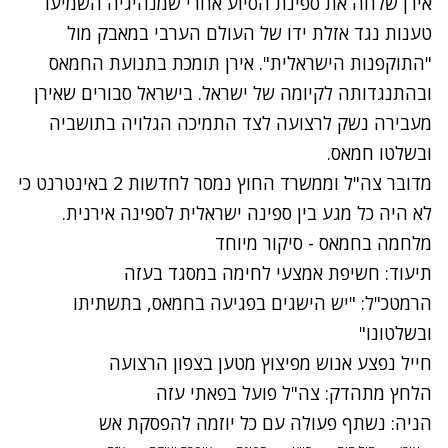
אירן שלחה את ספינת הסיוע אחרי שמנהיגיה השמיעו
טענות נגד אזלת ידו של העולם הערבי במאבק מול
"התוקפנות הישראלית". אירן תומכת בתנועת החמאס
ובהתנגדותה לקיומה של ישראל. בישראל סבורים שאירן
מעבירה נשק לרצועה לצד התמיכה הגלויה בתושביה
ובשלטו חמאס.
מדובר צה"ל וממשרד החוץ נמסר לחדשות 2 באינטרנט כי
לא היה כל מגע בין ספינה ישראלית לספינה אירנית.
מלחמה בחמאס - סיקור מיוחד
תיעוד: חשיפת אמצעי לחימה במסגד בעזה
הרמטכ"ל: "יש הישגים בפגיעה בחמאס, בתשתיתו
ובשלטונו"
חייל נפצע אנוש מפיצוץ מטען בצפון הרצועה
הלחץ מתהדק: צה"ל פועל בפאתי עזה
הניה: נשתף פעולה עם כל יוזמה להפסקת אש