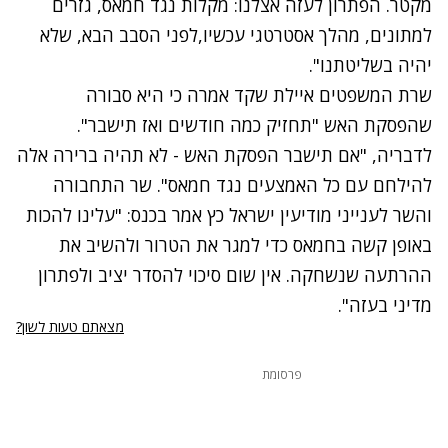
מקטר. הפתרון לעזה אצלנו: מקלות נגד חמאס, גזרים
למתונים, מהלך אסטרטגי עכשיו,לפני הסבב הבא, שלא
יהיה בשליטתנו".
שרת המשפטים איילת שקד אמרה כי היא סבורה
שהפסקת האש "תחזיק כמה חודשים ואז תישבר".
לדבריה, "אם תישבר הפסקת האש - לא תהיה ברירה אלה
להילחם עם כל האמצעים נגד חמאס". שר התחבורה
והשר לענייני מודיעין ישראל כץ אמר בכנס: "עלינו להכות
באופן קשה בחמאס כדי למגר את הטרור ולהשיב את
ההרתעה שנשחקה. אין שום סיכוי להסדר יציב ולפתרון
מדיני בעזה‎".
מצאתם טעות לשון?
פרסומת