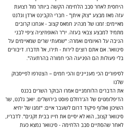
היחסית לאחר סבב הלחימה הקשה ביותר מול רצועת
עזה מאז מבצע "צוק איתן" - חברי הקבינט ארדן וגלנט
מאיימים: זמנו של מנהיג חמאס קצוב - אנחנו קרובים
מתמיד למבצע צבאי בעזה. יו"ר האופוזיציה ציפי לבני
הגיבה על האיומים ואמרה: "שמעתי שרים שמאיימים על
סינוואר. אם אתם רוצים לירות - תירו, אל תדברו. דיבורים
בלי פעולות הם הפגיעה הכי חמורה בהרתעה".
לסיפורים הכי מעניינים והכי חמים – הצטרפו לפייסבוק
שלנו
את הדברים הלוחמניים אמרו הבוקר השרים בכנס
הדיפלומטים של הג'רוזלם פוסט בירושלים. יואב גלנט, שר
השיכון ואלוף פיקוד דרום לשעבר איים: "זמנו של יחיא
סינוואר קצוב, הוא לא יסיים את חייו בבית זקנים". לדבריו,
לאחר שהסתיים סבב הלחימה - סינוואר נמצא כעת