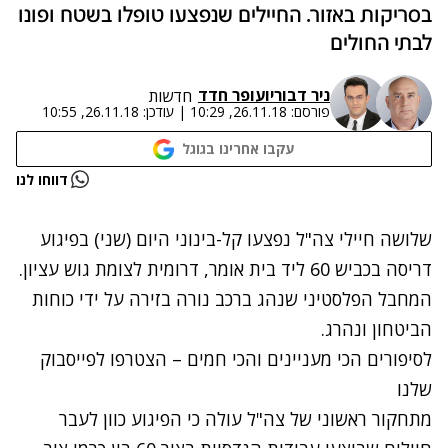
בסריקות באזור. החיילים שנפצעו טופלו בשטח ופונו
לבתי החולים
ניר דבורי
ו
עופר חדד
חדשות
פורסם:
26.11.18, 10:29
|
עודכן:
26.11.18, 10:55
עקבו אחרינו בגוגל
נתקלנו בבעיה
דווחו לנו
נסה שוב
שלושה חיילי צה"ל נפצעו קל-בינוני היום (שני) בפיגוע
דריסה בכביש 60 ליד בית אומר, דרומית לצומת גוש עציון.
המחבל הפלסטיני שנהג ברכב נורה בזירה על ידי כוחות
הביטחון ונהרג.
לסיפורים הכי מעניינים והכי חמים – הצטרפו לפייסבוק
שלנו
מתחקור ראשוני של צה"ל עולה כי הפיגוע כוון לעבר