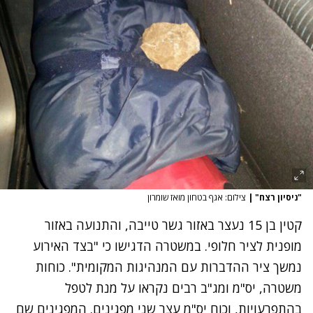
"ניסיון רצח"
|
צילום: אגף בטחון מואז שומרון
קטין בן 15 נעצר באזור גשר טייבה, והתנועה באזור
מופנית לציר חלופי. במשטרה הדגישו כי "בצד האירוע
נמשך ציר ההדברות עם המנהיגות המקומית". כוחות
משטרה, יס"מ ומג"ב רבים נקראו על מנת לטפל
בהתפרעויות, וכוח יס"מ עצר שני מפגינים. המפגינים שם