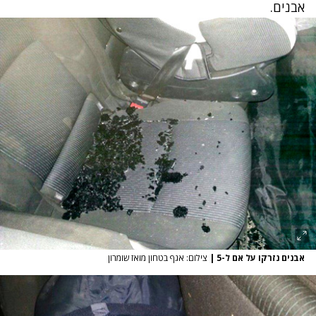
אבנים.
אבנים נזרקו על אם ל-5
|
צילום: אגף בטחון מואז שומרון