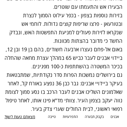
הבעירו אש והתעמתו עם שוטרים.
בזירות נוספות בצפון - בכפר עילוט הסמוך לנצרת
ובטורעאן - פרצו שריפות קוצים גדולות. לוחמי אש
שנקראו לזירות פעולים למניעת התפשטות האש, ונבדק
החשד כי מדובר בהצתות מכוונות.
באום אל-פחם נעצרו ארבעה חשודים, בהם בן 19 ובן 12,
ביידוי אבנים לעבר כביש 65 במהלך עצרת מחאה שהחלה
בכיכר המשטרה בהשתתפות כ-100 מפגינים.
גם בירושלים נמשכות הפרות סדר נקודתיות, שמתבטאות
בעיקר ביידויי אבנים: גבר כבן 36 נפצע באורח קל, לאחר
שאלמונים השליכו אבנים לעבר הרכב בו נסע סמוך לצומת
נווה יעקב בצפון העיר. צוותי מד"א פינו אותו, לאחר טיפול
רפואי ראשוני, לבית החולים שערי צדק בעיר.
מצאתם טעות לשון?
אבנים
בקבוק תבערה
התפרעויות
טייבה