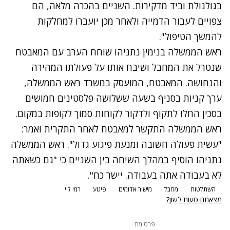
בגולגולת וביד מדקירות. השניים בהכרה מלאה, הם
צפויים לעבור הדמייה ולאחר מכן יועברו למחלקות
להמשך הטיפול".
ראש הממשלה בנימין נתניהו שוחח הערב עם המאבטח
שנטרל את המחבל ושיבח אותו על פעולתו המהירה
והנחושה. המאבטח, המועסק במשרד ראש הממשלה,
ערך קניות בסניף בשעה ששלושה פלסטינים חמושים
בסכין החלו לתקוף ולדקור לקוחות סמוך לקופות במקום.
ראש הממשלה התקשר למאבטח לאחר התקרית ואמר:
"עשית פעולה חשובה ומנעת פיגוע גדול". ראש הממשלה
נתניהו הוסיף במהלך השיחה בין השניים כי "גם כשאתה
לא בעבודה אתה בעבודה. יישר כח".
השתלטות
מחבל
מישור אדומים
פיגוע
רמי לוי
מצאתם טעות לשון?
פרסומת