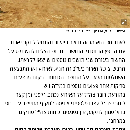
היישוב תקוע, ארכיון
|
צילום: TPS, חדשות
לאחר מכן הוא מזהה תושב ביישוב והתחיל לתקוף אותו
עם החפץ המתכתי. התושב החמוש הצליח להשתלט על
החשוד בעזרת שני תושבים נוספים שייצאו לקראתו.
הרבש"צ של האזור בשלב זה הגיע לאירוע ואז התבצעה
השתלטות מלאה על החושד. הכוחות במקום מבצעים
סריקות אחר פצועים נוספים במידה ויש.
בהודעת דובר צה"ל על האירוע נכתב: "לפני זמן קצר
לוחמי צה"ל עצרו פלסטיני שניסה לתקוף מתיישב עם מוט
ברזל סמוך לתקוע, אין נפגעים. כוחות צה"ל סורקים
במרחב".
צמרת מערכת הביטחון, בכירי מערכת אכיפת החוק,