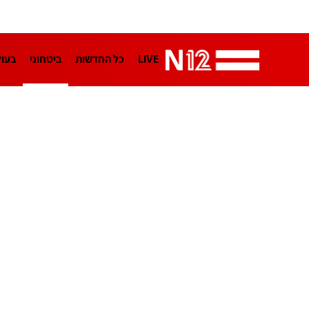
LIVE
כל החדשות
ביטחוני
בעו
LifeStyle
מדיני
בארץ
פלילי
הפודקאסטים
נוסבאום מקליד
TA