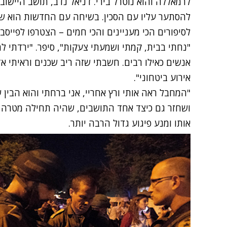
לרמאללה והוא נוטרל בירי. דניאל נדב, תושב הייש
להסתער עליו עם הסכין. בשיחה עם החדשות הוא שח
לסיפורים הכי מעניינים והכי חמים – הצטרפו לפייסב
"נחתי בבית, קמתי ושמעתי צעקות", סיפר. "ירדתי 
אנשים כאילו רבים. חשבתי שזה ריב שכנים וראיתי אדם
אירוע ביטחוני".
"המחבל ראה אותי ורץ אחריי, אני ברחתי והוא הבין שא
ושחזר גם כיצד אחד התושבים, שהיה תחילה מטרה 
אותו ומנע פיגוע גדול הרבה יותר.