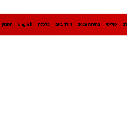
לם
פוליטי
בחירות 2026
מילה ביום
כלכלה
English
המגזין
חינוך
צרכנות
עיצוב ונדל"ן
TECH12
ספורט
פרשנות
בריאו
DA
תוכניות
דרושים חדשות 12
business