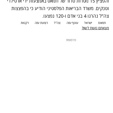
והפציץ 15 מטרות טרור של חמאס באמצעות ירי ארטילרי
וטנקים. משרד הבריאות הפלסטיני הודיע כי בהפצצות
צה"ל נהרגו 4 בני אדם ו-120 נפצעו.
חמאס
ישראל
עוטף עזה
צה"ל
רצועת עזה
רקטות
מצאתם טעות לשון?
פרסומת