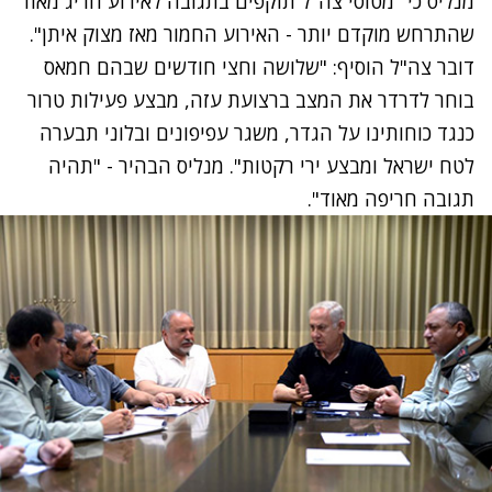
מנליס כי "מטוסי צה"ל תוקפים בתגובה לאירוע חריג מאוד
שהתרחש מוקדם יותר - האירוע החמור מאז מצוק איתן".
דובר צה"ל הוסיף: "שלושה וחצי חודשים שבהם חמאס
בוחר לדרדר את המצב ברצועת עזה, מבצע פעילות טרור
כנגד כוחותינו על הגדר, משגר עפיפונים ובלוני תבערה
לטח ישראל ומבצע ירי רקטות". מנליס הבהיר - "תהיה
תגובה חריפה מאוד".