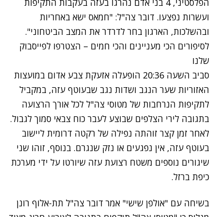
הפלסטיני, 4 בני אדם נהרגו בעזה בעקבות התקיפות
ועשרות נפצעו. דובר צה"ל: "חמאס ישא באחריות
ובהשלכות, הארגון בחר לדרדר את המצב הביטחוני".
לסיפורים הכי מעניינים והכי חמים – הצטרפו לפייסבוק
שלנו
סביב השעה 20:36 הופעלה אזעקת צבע אדום במועצות
האזוריות שער הנגב ושדות נגב שבעוטף עזה, במקביל
לתקיפות הנרחבות של מטוסי צה"ל לכל אורך הרצועה
בתגובה לירי הצלפים שבוצע לעבר כוח צבאי סמוך לגבול.
לאחר זמן קצר זוהתה נפילה של רקטה דרומית ליישוב
בעוטף עזה, אין נפגעים או נזק שנגרם. בנוסף, זוהו שני
שיגורים נוספים משטח רצועת עזה שיורטו על ידי מערכת
כיפת ברזל.
בשיחה עם "אולפן שישי" אמר דובר צה"ל תת-אלוף רונן